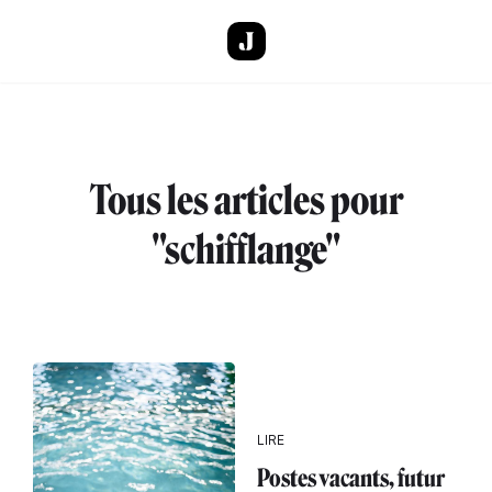
Aller au contenu principal
Tous les articles pour
"schifflange"
LIRE
Postes vacants, futur