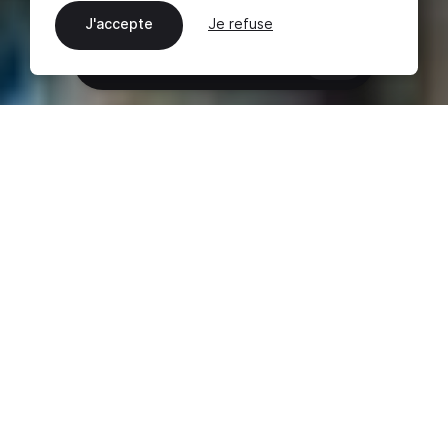
J'accepte
Je refuse
FR