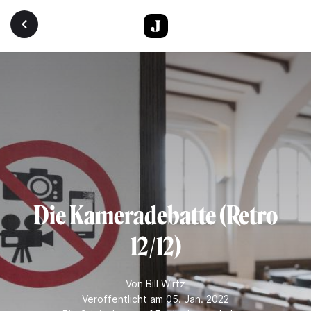
Direkt zum Inhalt
Die Kameradebatte (Retro
12/12)
Von
Bill Wirtz
Veröffentlicht am 05. Jan. 2022