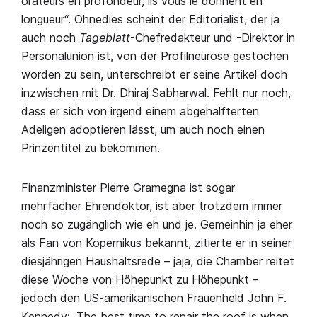
orateurs en profondeur, ils vous le donnent en
longueur“. Ohnedies scheint der Editorialist, der ja
auch noch
Tageblatt
-Chefredakteur und -Direktor in
Personalunion ist, von der Profilneurose gestochen
worden zu sein, unterschreibt er seine Artikel doch
inzwischen mit Dr. Dhiraj Sabharwal. Fehlt nur noch,
dass er sich von irgend einem abgehalfterten
Adeligen adoptieren lässt, um auch noch einen
Prinzentitel zu bekommen.
Finanzminister Pierre Gramegna ist sogar
mehrfacher Ehrendoktor, ist aber trotzdem immer
noch so zugänglich wie eh und je. Gemeinhin ja eher
als Fan von Kopernikus bekannt, zitierte er in seiner
diesjährigen Haushaltsrede – jaja, die Chamber reitet
diese Woche von Höhepunkt zu Höhepunkt –
jedoch den US-amerikanischen Frauenheld John F.
Kennedy: „The best time to repair the roof is when