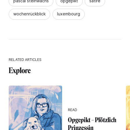
pascal steinwachs
opgepikt
satire
wochenrückblick
luxembourg
RELATED ARTICLES
Explore
READ
Opgepikt – Plötzlich
Prinzessin