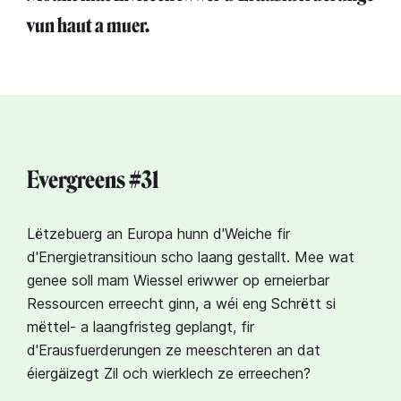
vun haut a muer.⁣
Evergreens #31
Lëtzebuerg an Europa hunn d'Weiche fir
d'Energietransitioun scho laang gestallt. Mee wat
genee soll mam Wiessel eriwwer op erneierbar
Ressourcen erreecht ginn, a wéi eng Schrëtt si
mëttel- a laangfristeg geplangt, fir
d'Erausfuerderungen ze meeschteren an dat
éiergäizegt Zil och wierklech ze erreechen?⁣⁣