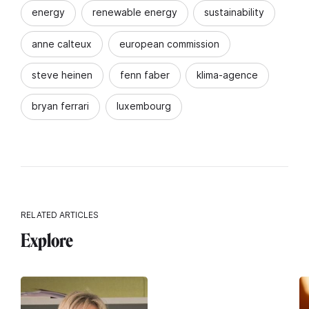
energy
renewable energy
sustainability
anne calteux
european commission
steve heinen
fenn faber
klima-agence
bryan ferrari
luxembourg
RELATED ARTICLES
Explore