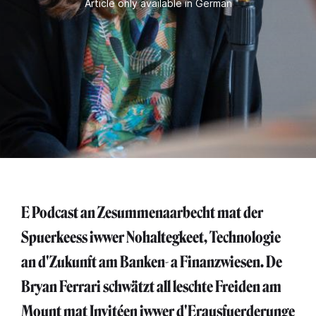
Article only available in German
E Podcast an Zesummenaarbecht mat der
Spuerkeess iwwer Nohaltegkeet, Technologie
an d'Zukunft am Banken- a Finanzwiesen. De
Bryan Ferrari schwätzt all leschte Freiden am
Mount mat Invitéen iwwer d'Erausfuerderunge