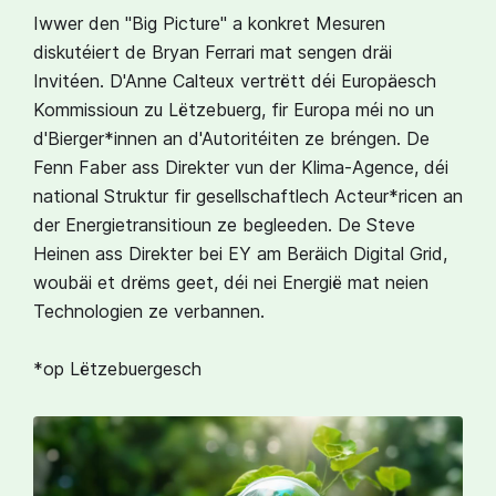
Iwwer den "Big Picture" a konkret Mesuren
diskutéiert de Bryan Ferrari mat sengen dräi
Invitéen. D'Anne Calteux vertrëtt déi Europäesch
Kommissioun zu Lëtzebuerg, fir Europa méi no un
d'Bierger*innen an d'Autoritéiten ze bréngen. De
Fenn Faber ass Direkter vun der Klima-Agence, déi
national Struktur fir gesellschaftlech Acteur*ricen an
der Energietransitioun ze begleeden. De Steve
Heinen ass Direkter bei EY am Beräich Digital Grid,
woubäi et drëms geet, déi nei Energië mat neien
Technologien ze verbannen.⁣⁣
*op Lëtzebuergesch