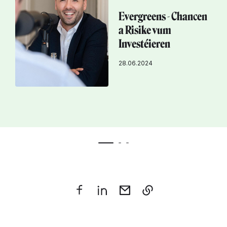
Evergreens - Chancen
a Risike vum
Investéieren
28.06.2024