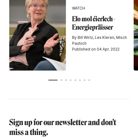
WATCH
Elo mol éierlech -
Energiepräisser
By Bill Wirtz, Lex Kleren, Misch
Pautsch
Published on 04 Apr. 2022
Sign up for our newsletter and don't
miss a thing.