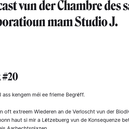
ast vun der Chambre des s
boratioun mam Studio J.
 #20
 ass kengem méi ee frieme Begrëff.
 oft extreem Wiederen an de Verloscht vun der Biodiv
onn haut si mir a Lëtzebuerg vun de Konsequenze bet
is Aarbechtsplazen.