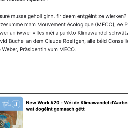
urë musse geholl ginn, fir deem entgéint ze wierken
t, zesumme mam Mouvement écologique (MECO), ee Plan
wwer an iwwer villes méi a punkto Klimawandel schwät
d Büchel an dem Claude Roeltgen, alle béid Conseille
 Weber, Präsidentin vum MECO.