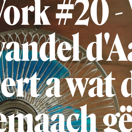
ork #20 - 
andel d'A
ert a wat 
emaach gë