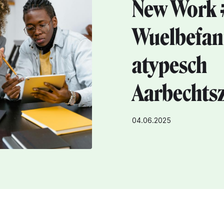
New Work #
Wuelbefan
atypesch
Aarbechtsz
04.06.2025