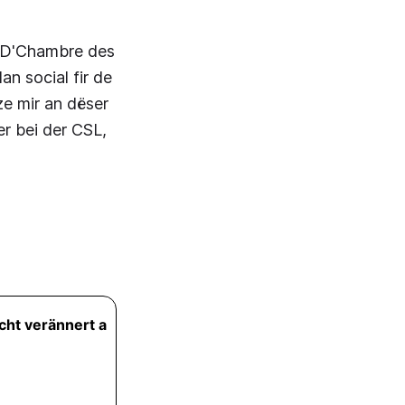
? D'Chambre des
 social fir de
ze mir an dëser
r bei der CSL,