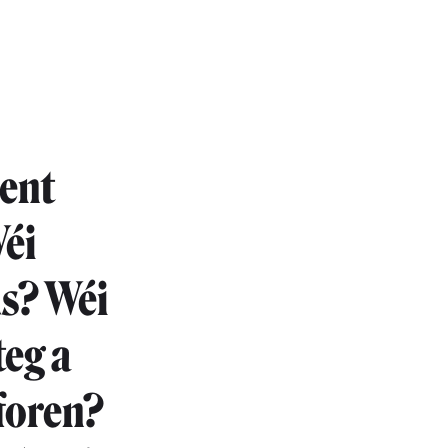
ent
éi
us? Wéi
eg a
foren?