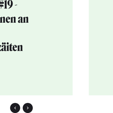
19 -
nen an
äiten