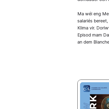
Ma wéi eng Mes
salariés beree
Klima vir. Dori
Episod mam Davi
an dem Blanche