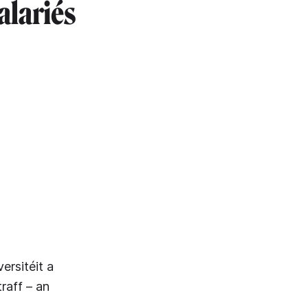
alariés
ersitéit a
raff – an