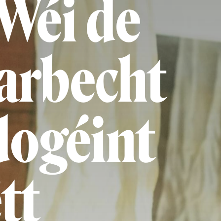
Wéi de
arbecht
dogéint
tt