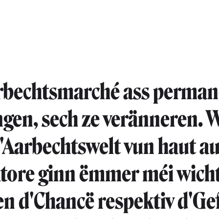
rbechtsmarché ass perman
en, sech ze veränneren. W
d'Aarbechtswelt vun haut a
tore ginn ëmmer méi wicht
en d'Chancë respektiv d'Ge