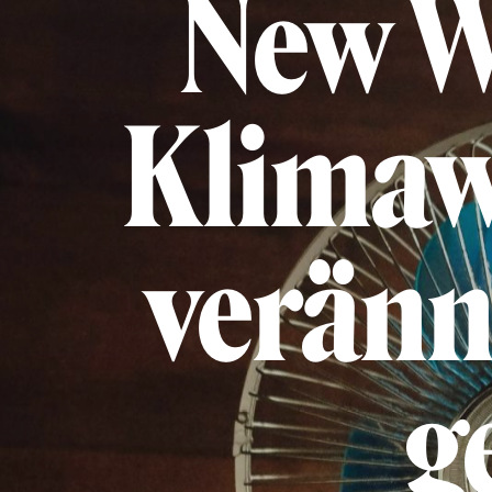
New W
Klimaw
veränn
g