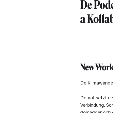
De Podc
a Kolla
New Work
De Klimawandel
Domat setzt een
Verbindung. Sch
domadder och e