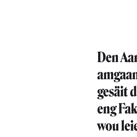
Den Aa
amgaang
gesäit 
eng Fak
wou lei