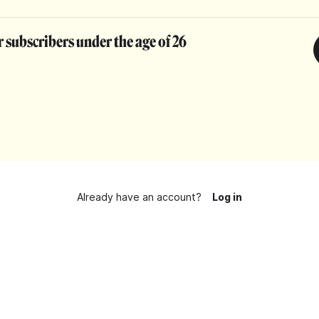
 subscribers under the age of 26
Already have an account?
Log in