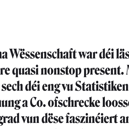
 Wëssenschaft war déi lä
re quasi nonstop present.
sech déi eng vu Statistiken
ung a Co. ofschrecke looss
grad vun dëse faszinéiert a