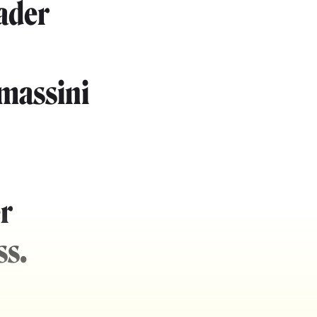
ader
massini
r
ss.