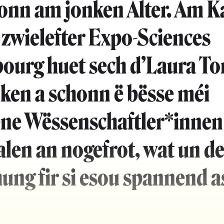
onn am jonken Alter. Am K
 zwielefter Expo-Sciences
urg huet sech d’Laura To
ken a schonn ë bësse méi
ene Wëssenschaftler*innen
len an nogefrot, wat un de
ung fir si esou spannend a