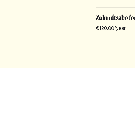
Zukunftsabo for
€120.00
/year