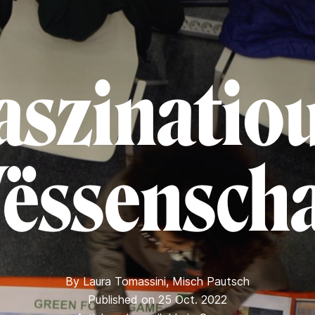
aszinatio
ëssenscha
By
Laura Tomassini
,
Misch Pautsch
Published on 25 Oct. 2022