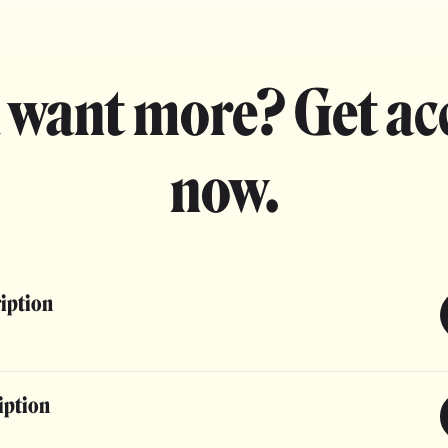
 want more? Get ac
now.
ription
iption