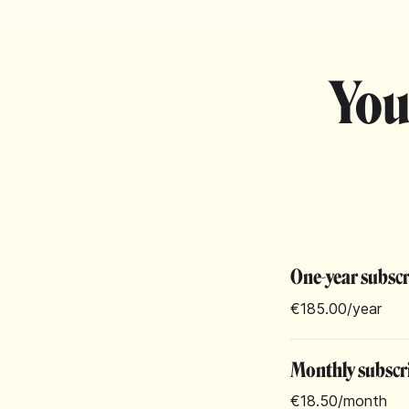
You
One-year subsc
€185.00
/year
Monthly subscr
€18.50
/month