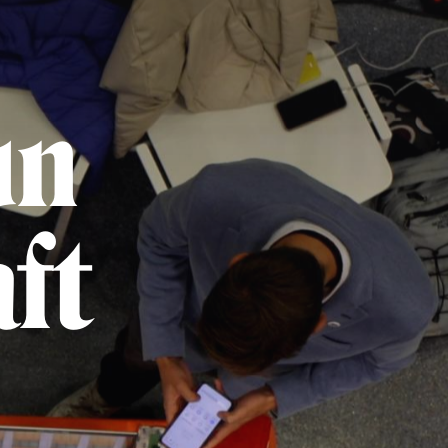
un
ft