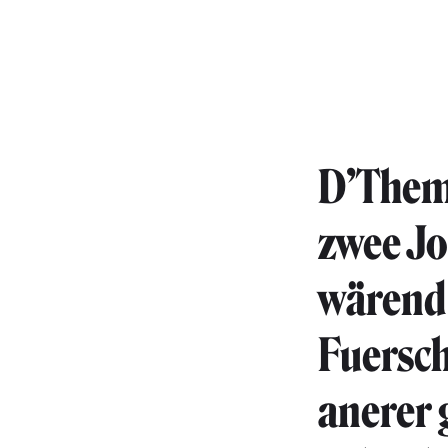
D’Thema
zwee Jo
wärend 
Fuersch
anerer 