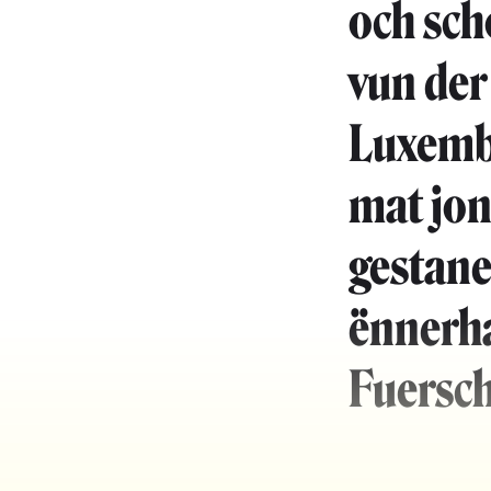
och sch
vun der
Luxembo
mat jon
gestan
ënnerha
Fuersch