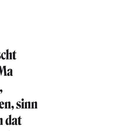
scht
 Ma
,
en, sinn
n dat