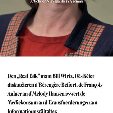
Article only available in German
Den „Real Talk“ mam Bill Wirtz. Dës Kéier
diskutéieren d'Bérengère Beffort, de François
Aulner an d'Melody Hansen iwwert de
Mediekonsum an d'Erausfuerderungen am
Informatiounszäitalter.