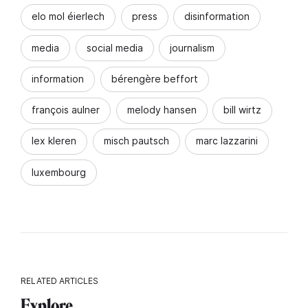
elo mol éierlech
press
disinformation
media
social media
journalism
information
bérengère beffort
françois aulner
melody hansen
bill wirtz
lex kleren
misch pautsch
marc lazzarini
luxembourg
RELATED ARTICLES
Explore