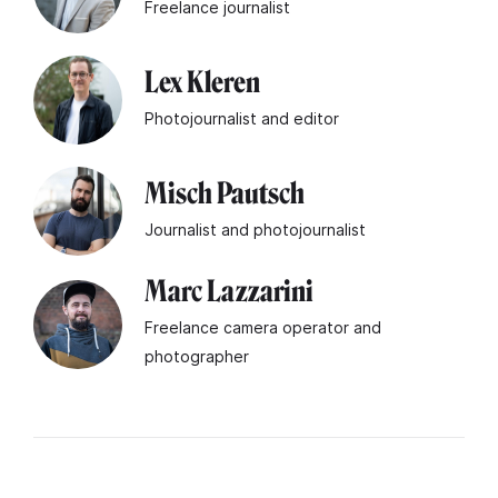
Freelance journalist
Lex Kleren
Photojournalist and editor
Misch Pautsch
Journalist and photojournalist
Marc Lazzarini
Freelance camera operator and
photographer