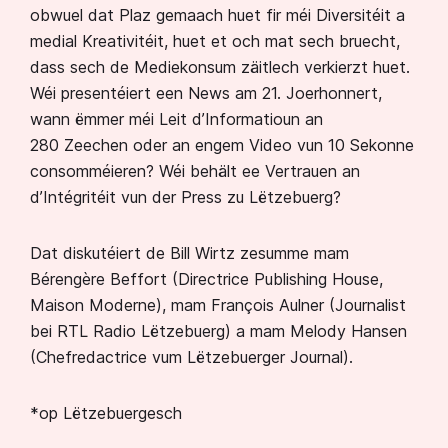
obwuel dat Plaz gemaach huet fir méi Diversitéit a
medial Kreativitéit, huet et och mat sech bruecht,
dass sech de Mediekonsum zäitlech verkierzt huet.
Wéi presentéiert een News am 21. Joerhonnert,
wann ëmmer méi Leit d’Informatioun an
280 Zeechen oder an engem Video vun 10 Sekonne
consomméieren? Wéi behält ee Vertrauen an
d’Intégritéit vun der Press zu Lëtzebuerg?
Dat diskutéiert de Bill Wirtz zesumme mam
Bérengère Beffort (Directrice Publishing House,
Maison Moderne), mam François Aulner (Journalist
bei RTL Radio Lëtzebuerg) a mam Melody Hansen
(Chefredactrice vum Lëtzebuerger Journal).
*op Lëtzebuergesch