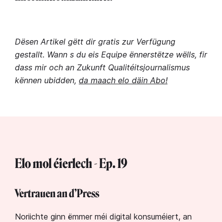
Dësen Artikel gëtt dir gratis zur Verfügung
gestallt. Wann s du eis Equipe ënnerstëtze wëlls, fir
dass mir och an Zukunft Qualitéitsjournalismus
kënnen ubidden,
da maach elo däin Abo!
Elo mol éierlech - Ep. 19
Vertrauen an d’Press
Noriichte ginn ëmmer méi digital konsuméiert, an