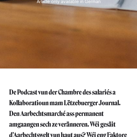
Article only available in German
De Podcast vun der Chambre des salariés a
Kollaboratioun mam Lëtzebuerger Journal.
Den Aarbechtsmarché ass permanent
amgaangen sech ze veränneren. Wéi gesäit
d'Aarbechtswelt vun haut aus? Wéi eng Faktore