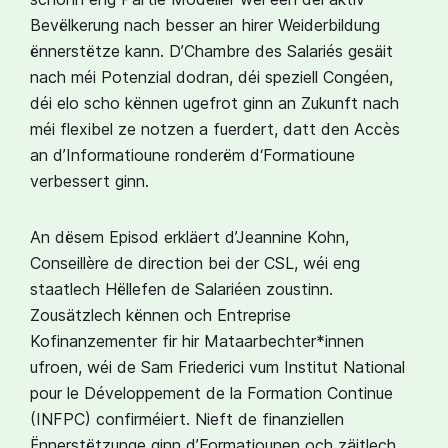
Bevëlkerung nach besser an hirer Weiderbildung
ënnerstëtze kann. D’Chambre des Salariés gesäit
nach méi Potenzial dodran, déi speziell Congéen,
déi elo scho kënnen ugefrot ginn an Zukunft nach
méi flexibel ze notzen a fuerdert, datt den Accès
an d’Informatioune ronderëm d‘Formatioune
verbessert ginn.
An dësem Episod erkläert d’Jeannine Kohn,
Conseillère de direction bei der CSL, wéi eng
staatlech Hëllefen de Salariéen zoustinn.
Zousätzlech kënnen och Entreprise
Kofinanzementer fir hir Mataarbechter*innen
ufroen, wéi de Sam Friederici vum Institut National
pour le Développement de la Formation Continue
(INFPC) confirméiert. Nieft de finanziellen
Ënnerstëtzunge ginn d’Formatiounen och zäitlech