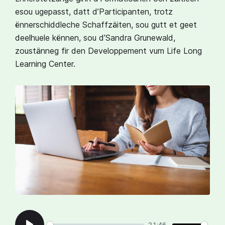
esou ugepasst, datt d’Participanten, trotz
ënnerschiddleche Schaffzäiten, sou gutt et geet
deelhuele kënnen, sou d’Sandra Grunewald,
zoustänneg fir den Developpement vum Life Long
Learning Center.
21:46