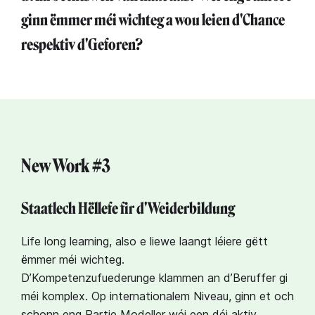
ginn ëmmer méi wichteg a wou leien d'Chance
respektiv d'Geforen?
New Work #3
Staatlech Hëllefe fir d'Weiderbildung
Life long learning, also e liewe laangt léiere gëtt
ëmmer méi wichteg.
D’Kompetenzufuederunge klammen an d’Beruffer gi
méi komplex. Op internationalem Niveau, ginn et och
schonn eng Partie Modeller wéi een déi aktiv