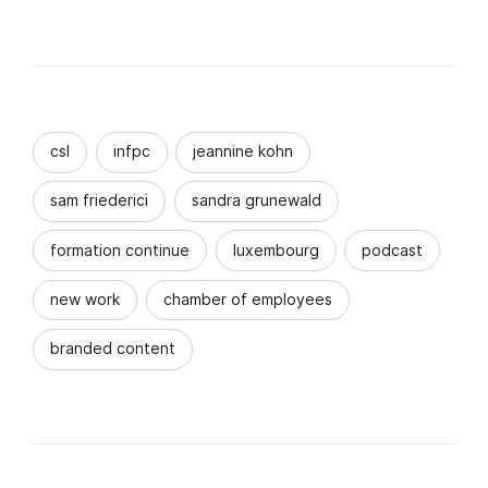
csl
infpc
jeannine kohn
sam friederici
sandra grunewald
formation continue
luxembourg
podcast
new work
chamber of employees
branded content