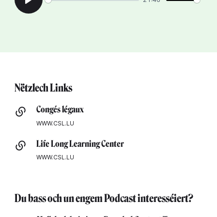
Play
Nëtzlech Links
Congés légaux
WWW.CSL.LU
Life Long Learning Center
WWW.CSL.LU
Du bass och un engem Podcast interesséiert?