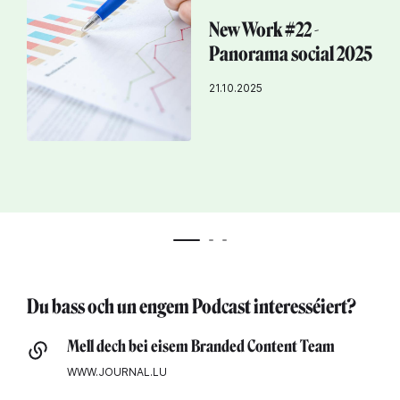
New Work #22 -
Panorama social 2025
21.10.2025
Du bass och un engem Podcast interesséiert?
Mell dech bei eisem Branded Content Team
WWW.JOURNAL.LU