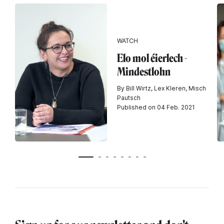
WATCH
Elo mol éierlech -
Mindestlohn
By Bill Wirtz, Lex Kleren, Misch
Pautsch
Published on 04 Feb. 2021