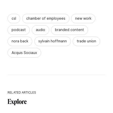
csl
chamber of employees
new work
podcast
audio
branded content
nora back
sylvain hoffmann
trade union
Acquis Sociaux
RELATED ARTICLES
Explore