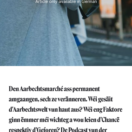
Article only available in German
Den Aarbechtsmarché ass permanent
amgaangen, sech ze veränneren. Wéi gesäit
d'Aarbechtswelt vun haut aus? Wéi eng Faktore
ginn ëmmer méi wichteg a wou leien d'Chancë
respektiv d'Geforen? De Podcast vun der