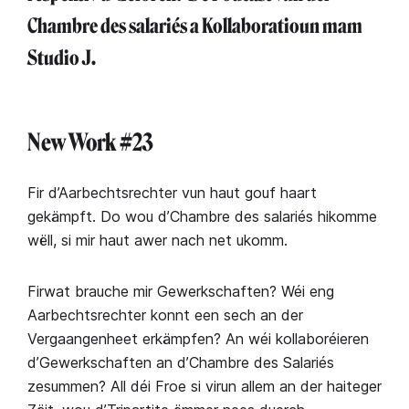
Chambre des salariés a Kollaboratioun mam
Studio J.
New Work #23
Fir d’Aarbechtsrechter vun haut gouf haart
gekämpft. Do wou d’Chambre des salariés hikomme
wëll, si mir haut awer nach net ukomm.
Firwat brauche mir Gewerkschaften? Wéi eng
Aarbechtsrechter konnt een sech an der
Vergaangenheet erkämpfen? An wéi kollaboréieren
d’Gewerkschaften an d’Chambre des Salariés
zesummen? All déi Froe si virun allem an der haiteger