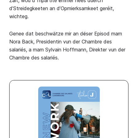
Zäit, wou d’Tripartite ëmmer nees duerch
d’Streidegkeeten an d’Opmierksamkeet geréit,
wichteg.
Genee dat beschwätze mir an dëser Episod mam
Nora Back, Presidentin vun der Chambre des
salariés, a mam Sylvain Hoffmann, Direkter vun der
Chambre des salariés.