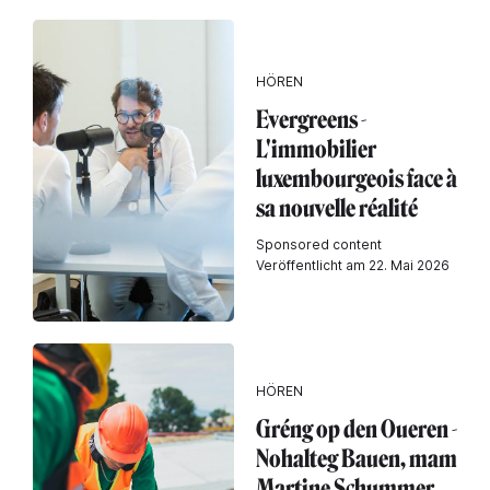
HÖREN
Evergreens -
L'immobilier
luxembourgeois face à
sa nouvelle réalité
Sponsored content
Veröffentlicht am 22. Mai 2026
HÖREN
Gréng op den Oueren -
Nohalteg Bauen, mam
Martine Schummer