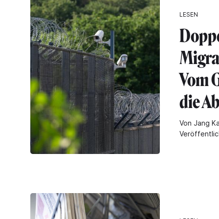
LESEN
Doppe
Migra
Vom G
die A
Von Jang Ka
Veröffentli