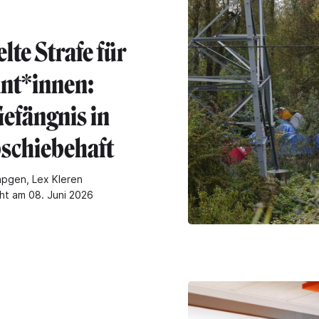
lte Strafe für
nt*innen:
efängnis in
bschiebehaft
pgen, Lex Kleren
cht am 08. Juni 2026