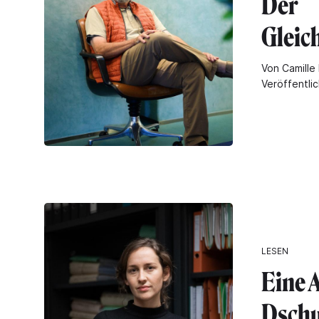
Der
Gleic
Von Camille 
Veröffentli
LESEN
Eine 
Dschu