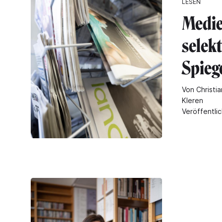
LESEN
Medie
selekt
Spieg
Von Christia
Kleren
Veröffentli