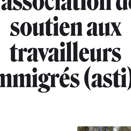
"association d
soutien aux
travailleurs
mmigrés (asti