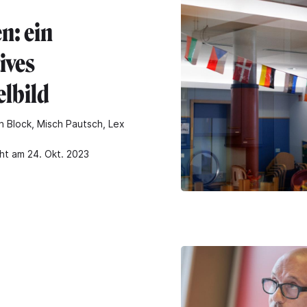
n: ein
ives
elbild
n Block, Misch Pautsch, Lex
cht am 24. Okt. 2023