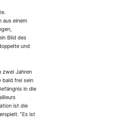
te.
h aus einem
egen,
in Bild des
doppelte und
on zwei Jahren
bald frei sein
Gefängnis in die
illeurs
tion ist die
pielt. "Es ist