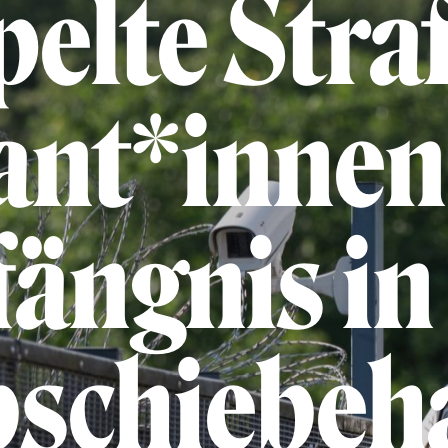
elte Straf
ant*innen
ängnis in
schiebeh