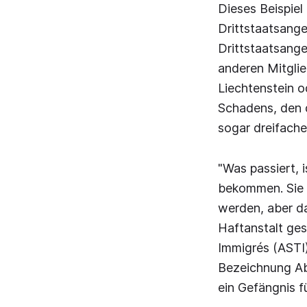
Dieses Beispiel 
Drittstaatsang
Drittstaatsang
anderen Mitgli
Liechtenstein o
Schadens, den 
sogar dreifache
"Was passiert, 
bekommen. Sie w
werden, aber da
Haftanstalt ges
Immigrés (ASTI)
Bezeichnung Ab
ein Gefängnis f