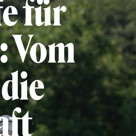
e für
: Vom
 die
aft