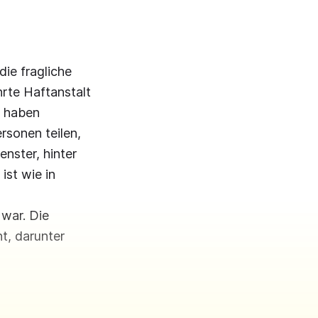
die fragliche
hrte Haftanstalt
n haben
rsonen teilen,
nster, hinter
ist wie in
 war. Die
t, darunter