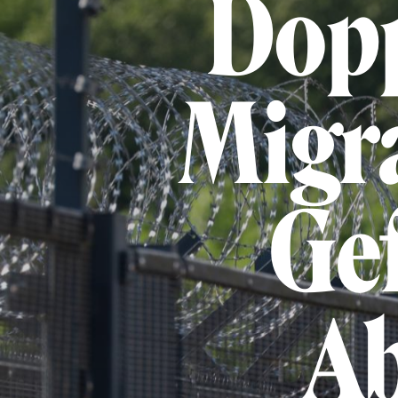
Dopp
Migr
Gef
Ab