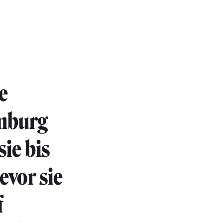
e
mburg
ie bis
evor sie
f