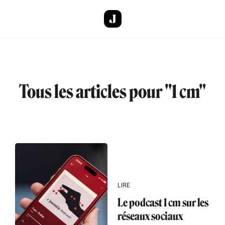
Aller au contenu principal
Tous les articles pour "1 cm"
LIRE
Le podcast 1 cm sur les
réseaux sociaux