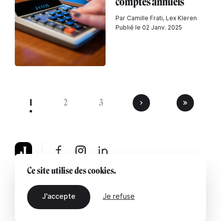
comptes annuels
Par Camille Frati, Lex Kleren
Publié le 02 Janv. 2025
1
2
3
Ce site utilise des cookies.
À propos
Mentions légales
Contactez-nous
J'accepte
Je refuse
FR