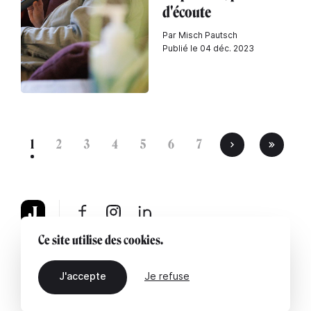
d'écoute
Par Misch Pautsch
Publié le 04 déc. 2023
1
2
3
4
5
6
7
Ce site utilise des cookies.
À propos
Mentions légales
Contactez-nous
J'accepte
Je refuse
FR