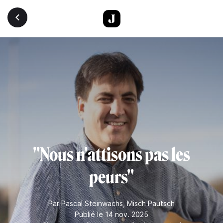
Aller au contenu principal
"Nous n'attisons pas les
peurs"
Par
Pascal Steinwachs
,
Misch Pautsch
Publié le 14 nov. 2025