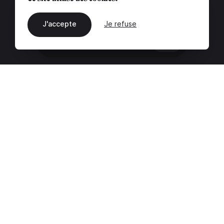
J'accepte
Je refuse
FR