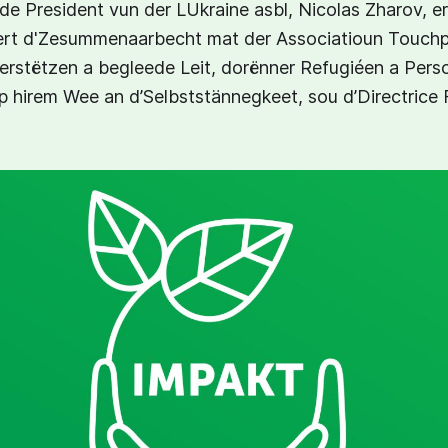
de President vun der LUkraine asbl, Nicolas Zharov, erz
ert d'Zesummenaarbecht mat der Associatioun Touchp
erstëtzen a begleede Leit, dorënner Refugiéen a Per
p hirem Wee an d’Selbststännegkeet, sou d’Directrice