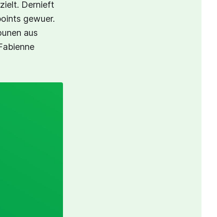
ielt. Dernieft
oints gewuer.
sounen aus
 Fabienne