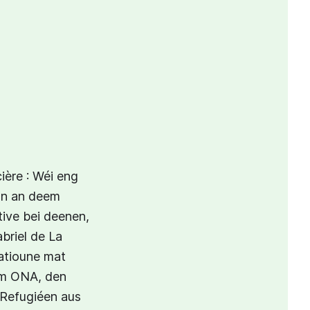
ière : Wéi eng
 an an deem
tive bei deenen,
briel de La
ratioune mat
em ONA, den
d'Refugiéen aus