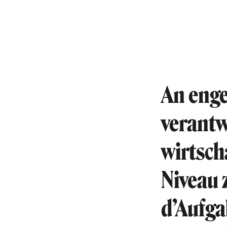
An enge
verantw
wirtsc
Niveau 
d’Aufga