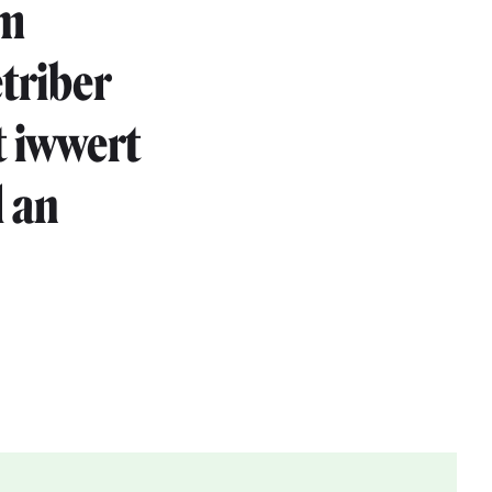
em
triber
t iwwert
l an