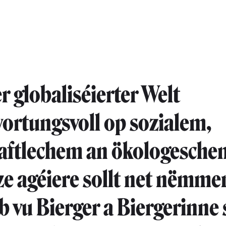
r globaliséierter Welt
ortungsvoll op sozialem,
haftlechem an ökologesche
ze agéiere sollt net nëmme
b vu Bierger a Biergerinne 