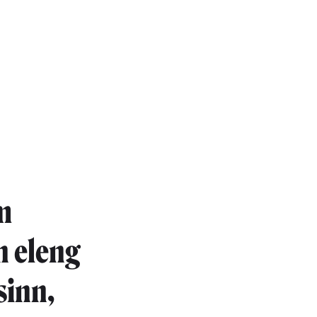
m
n eleng
sinn,