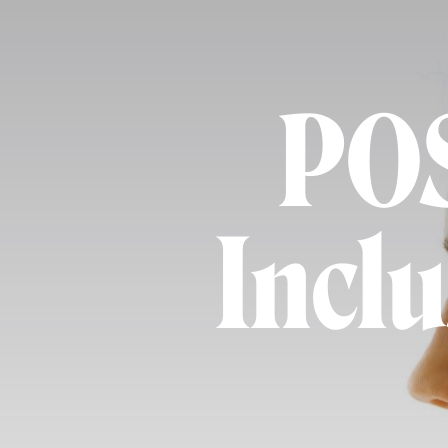
POS
Inclu