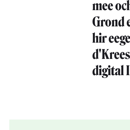
mee och
Grond 
hir eeg
d'Kreesl
digital