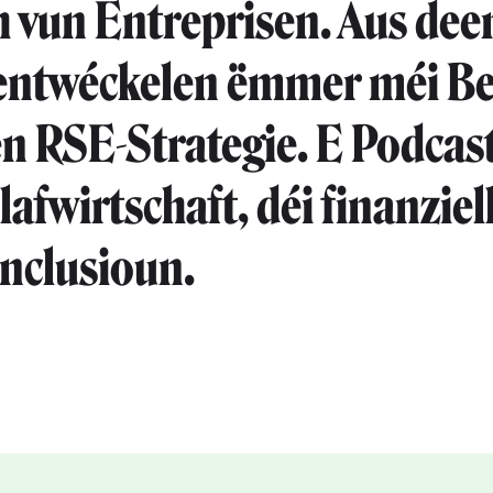
 vun Entreprisen. Aus de
entwéckelen ëmmer méi Be
en RSE-Strategie. E Podcas
afwirtschaft, déi finanziel
 Inclusioun.