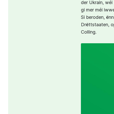
der Ukrain, wéi 
gi mer méi iww
Si beroden, ënn
Drëttstaaten, o
Colling.