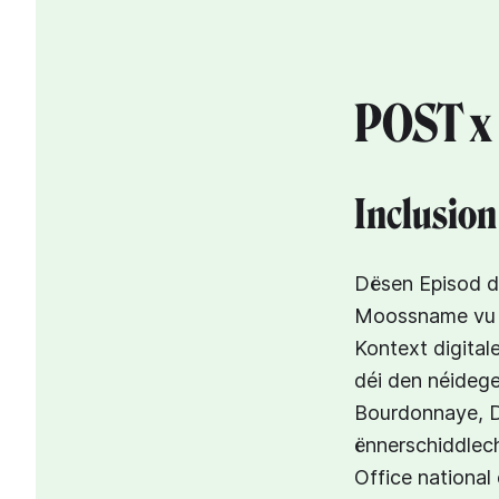
POST x
Inclusion
Dësen Episod dr
Moossname vu PO
Kontext digital
déi den néidege
Bourdonnaye, Di
ënnerschiddlec
Office national