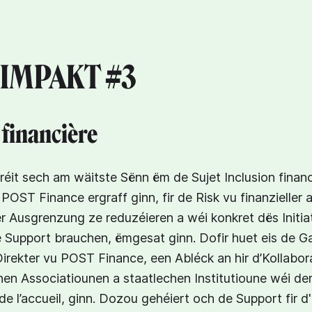
 IMPAKT #3
 financière
éit sech am wäitste Sënn ëm de Sujet Inclusion financ
ST Finance ergraff ginn, fir de Risk vu finanzieller
er Ausgrenzung ze reduzéieren a wéi konkret dës Initia
 Support brauchen, ëmgesat ginn. Dofir huet eis de Ga
rekter vu POST Finance, een Abléck an hir d’Kollabo
hen Associatiounen a staatlechen Institutioune wéi d
 de l’accueil, ginn. Dozou gehéiert och de Support fir 