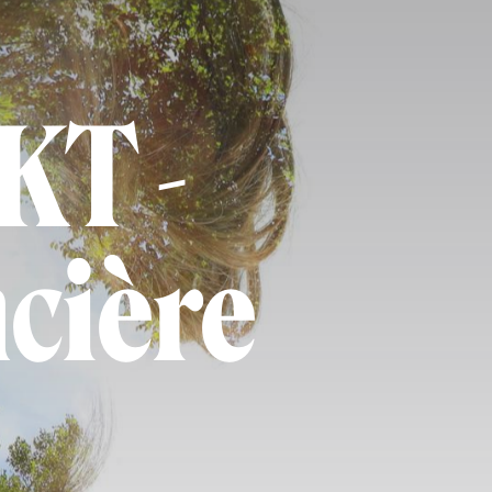
KT -
ncière