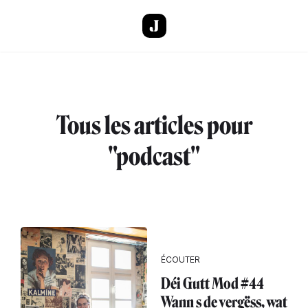
Aller au contenu principal
Tous les articles pour
"podcast"
ÉCOUTER
Déi Gutt Mod #44
Wann s de vergëss, wat