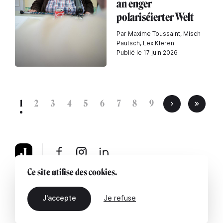
an enger
polariséierter Welt
Par Maxime Toussaint, Misch
Pautsch, Lex Kleren
Publié le 17 juin 2026
1
2
3
4
5
6
7
8
9
Ce site utilise des cookies.
À propos
Mentions légales
Contactez-nous
J'accepte
Je refuse
FR