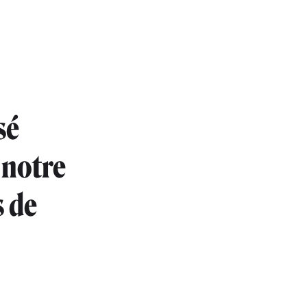
sé
 notre
s de