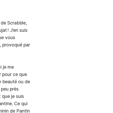
 de Scrabble,
at ! J’en suis
que vous
, provoqué par
i je me
ar pour ce que
de beauté ou de
 peu près
 que je suis
antine. Ce qui
minin de Pantin