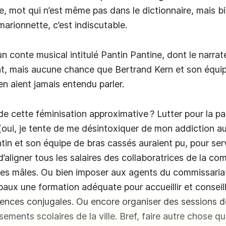
ne, mot qui n’est même pas dans le dictionnaire, mais b
marionnette, c’est indiscutable.
 un conte musical intitulé Pantin Pantine, dont le narra
nt, mais aucune chance que Bertrand Kern et son équi
 aient jamais entendu parler.
de cette féminisation approximative ? Lutter pour la par
(oui, je tente de me désintoxiquer de mon addiction au
tin et son équipe de bras cassés auraient pu, pour ser
d’aligner tous les salaires des collaboratrices de la c
ues mâles. Ou bien imposer aux agents du commissaria
ipaux une formation adéquate pour accueillir et consei
lences conjugales. Ou encore organiser des sessions de
sements scolaires de la ville. Bref, faire autre chose q