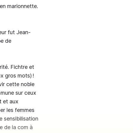
ien marionnette.
teur fut Jean-
pe de
ité. Fichtre et
x gros mots) !
vir cette noble
ommune sur ceux
t et aux
ller les femmes
 sensibilisation
ue de la com à