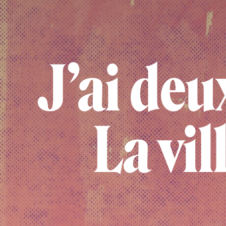
J’ai deu
La vil