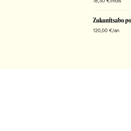
18,50 €
/mois
Zukunftsabo pou
120,00 €
/an