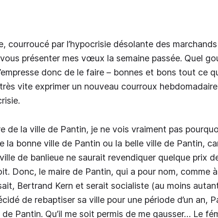
ue, courroucé par l’hypocrisie désolante des marchands
e vous présenter mes vœux la semaine passée. Quel gouj
’empresse donc de le faire – bonnes et bons tout ce 
 très vite exprimer un nouveau courroux hebdomadaire
risie.
re de la ville de Pantin, je ne vois vraiment pas pourquo
re la bonne ville de Pantin ou la belle ville de Pantin, c
e ville de banlieue ne saurait revendiquer quelque prix 
it. Donc, le maire de Pantin, qui a pour nom, comme à
ait, Bertrand Kern et serait socialiste (au moins autant
écidé de rebaptiser sa ville pour une période d’un an, P
in de Pantin. Qu’il me soit permis de me gausser… Le fé