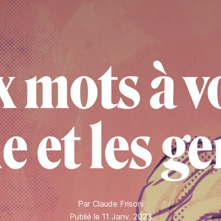
x mots à vo
le et les ge
Par
Claude Frisoni
Publié le 11 Janv. 2023