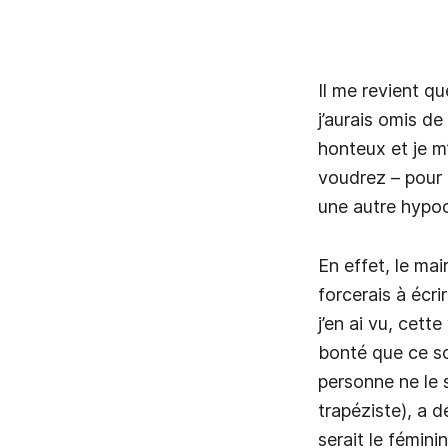
Il me revient q
j’aurais omis d
honteux et je m
voudrez – pour
une autre hypoc
En effet, le mai
forcerais à écri
j’en ai vu, cett
bonté que ce so
personne ne le s
trapéziste), a d
serait le fémin