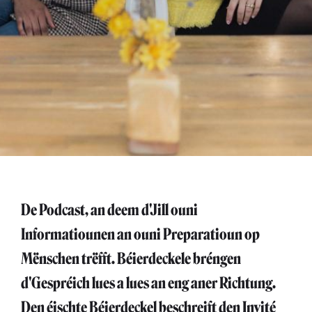
De Podcast, an deem d'Jill ouni
Informatiounen an ouni Preparatioun op
Mënschen trëfft. Béierdeckele bréngen
d'Gespréich lues a lues an eng aner Richtung.
Den éischte Béierdeckel beschreift den Invité