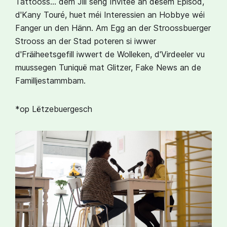
Tattooss… dem Jill seng Invitée an dësem Episod,
d'Kany Touré, huet méi Interessien an Hobbye wéi
Fanger un den Hänn. Am Egg an der Stroossbuerger
Strooss an der Stad poteren si iwwer
d'Fräiheetsgefill iwwert de Wolleken, d'Virdeeler vu
muussegen Tuniquë mat Glitzer, Fake News an de
Familljestammbam.
*op Lëtzebuergesch