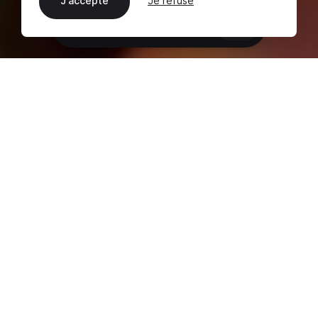
J'accepte
Je refuse
FR