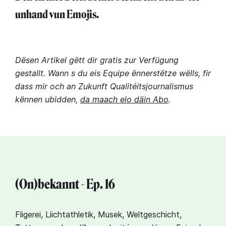
unhand vun Emojis.
Dësen Artikel gëtt dir gratis zur Verfügung
gestallt. Wann s du eis Equipe ënnerstëtze wëlls, fir
dass mir och an Zukunft Qualitéitsjournalismus
kënnen ubidden,
da maach elo däin Abo
.
(On)bekannt - Ep. 16
Fligerei, Liichtathletik, Musek, Weltgeschicht,