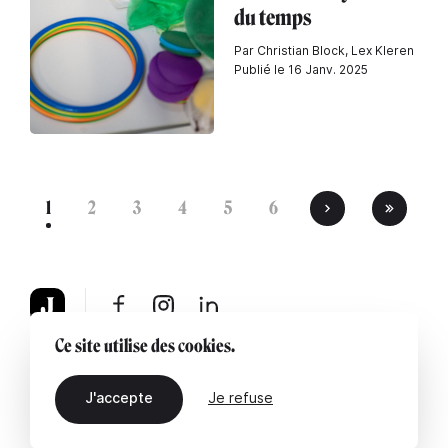
du temps
Par Christian Block, Lex Kleren
Publié le 16 Janv. 2025
1
2
3
4
5
6
Ce site utilise des cookies.
À propos
Mentions légales
Contactez-nous
J'accepte
Je refuse
FR