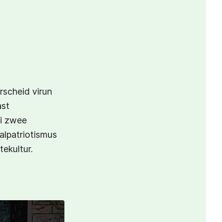
rscheid virun
ast
éi zwee
alpatriotismus
tekultur.