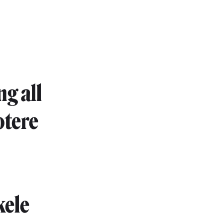
g all
otere
kele