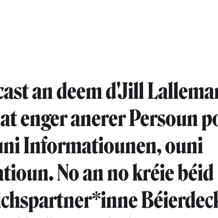
ast an deem d'Jill Lalleman
at enger anerer Persoun p
ouni Informatiounen, ouni
tioun. No an no kréie béid
chspartner*inne Béierdec