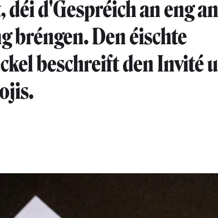
, déi d'Gespréich an eng a
g bréngen. Den éischte
ckel beschreift den Invité
jis.