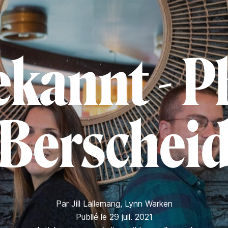
kannt - P
Berschei
Par
Jill Lallemang
,
Lynn Warken
Publié le 29 juil. 2021