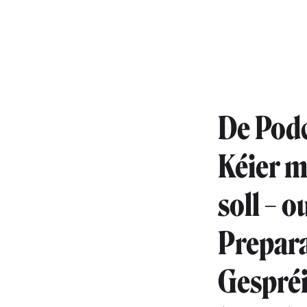
De Podc
Kéier m
soll – 
Prepara
Gespréi