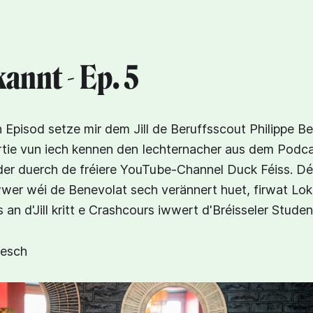
annt - Ep. 5
n Episod setze mir dem Jill de Beruffsscout Philippe Be
rtie vun iech kennen den Iechternacher aus dem Podc
der duerch de fréiere YouTube-Channel Duck Féiss. D
er wéi de Benevolat sech verännert huet, firwat Lok
an d'Jill kritt e Crashcours iwwert d'Bréisseler Studen
gesch