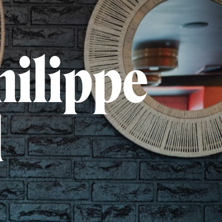
hilippe
d