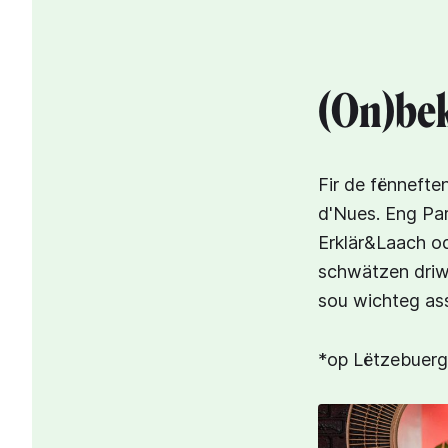
(On)bek
Fir de fënnefte
d'Nues. Eng Pa
Erklär&Laach o
schwätzen driww
sou wichteg ass 
*op Lëtzebuer