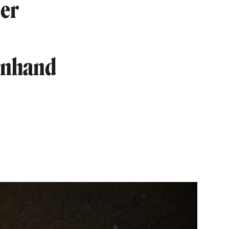
ner
 unhand