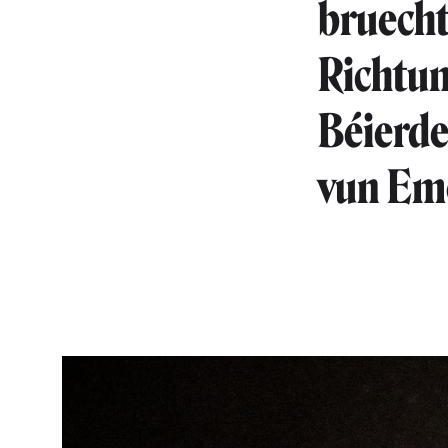
bruecht
Richtun
Béierde
vun Emo