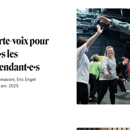
rte-voix pour
·s les
endant·e·s
massini, Eric Engel
 avr. 2025