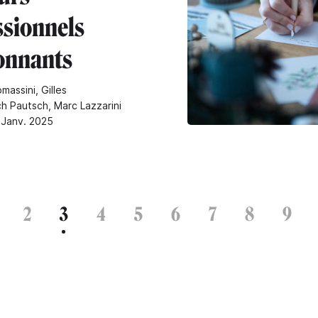
ssionnels
onnants
massini, Gilles
ch Pautsch, Marc Lazzarini
3 Janv. 2025
2
3
4
5
6
7
8
9