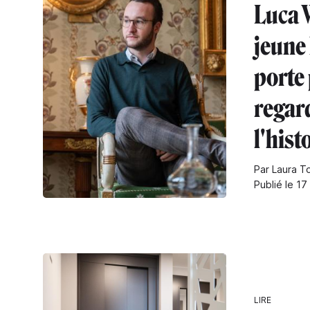
Luca 
jeune 
porte 
regard
l'hist
Par Laura T
Publié le 17
LIRE