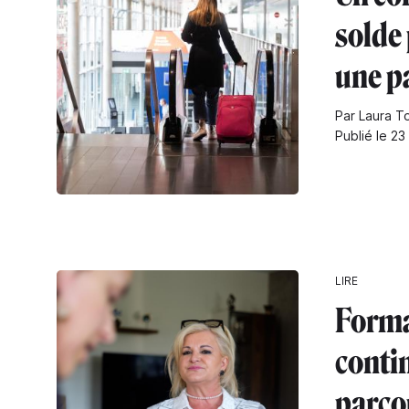
solde 
une p
Par Laura T
Publié le 23
LIRE
Forma
contin
parco