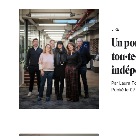
LIRE
Un po
tou·te
indép
Par Laura To
Publié le 07