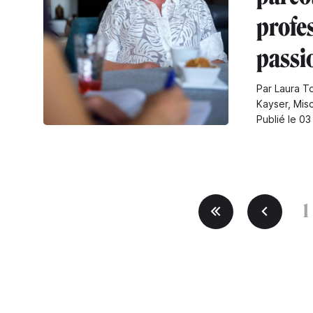
profe
passi
Par Laura To
Kayser, Mis
Publié le 0
1