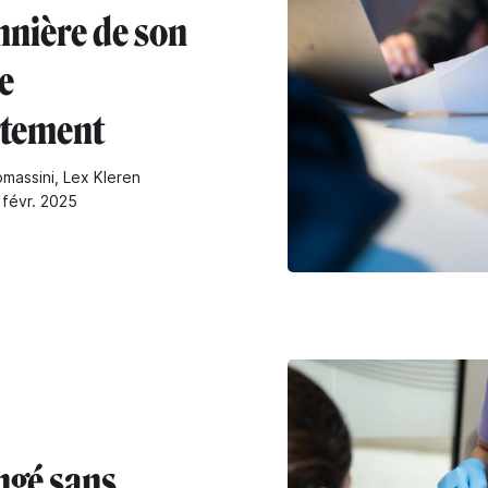
nnière de son
e
tement
omassini, Lex Kleren
 févr. 2025
ngé sans