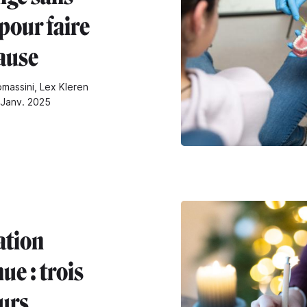
pour faire
ause
omassini, Lex Kleren
 Janv. 2025
tion
ue : trois
urs