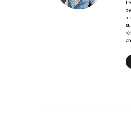
Le
pe
m'
su
ré
ch