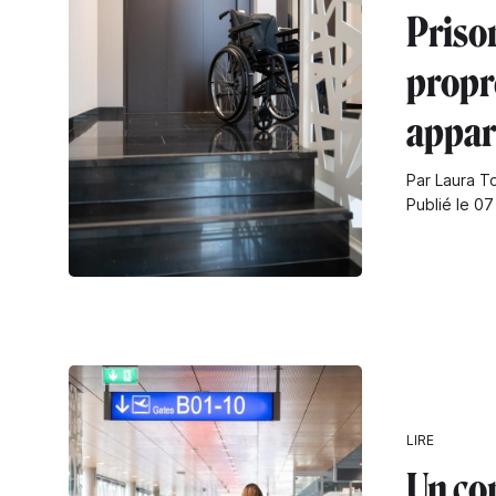
Priso
propr
appar
Par Laura T
Publié le 07
LIRE
Un co