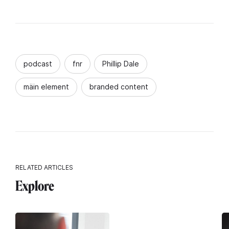
podcast
fnr
Phillip Dale
mäin element
branded content
RELATED ARTICLES
Explore