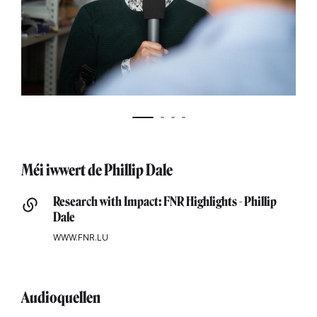
Méi iwwert de Phillip Dale
Research with Impact: FNR Highlights - Phillip
Dale
WWW.FNR.LU
Audioquellen