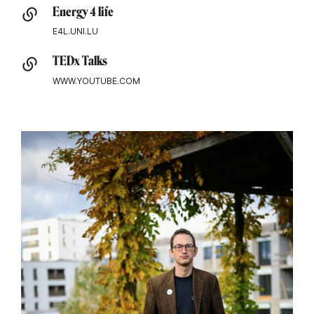
Energy 4 life
E4L.UNI.LU
TEDx Talks
WWW.YOUTUBE.COM