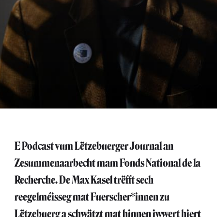
E Podcast vum Lëtzebuerger Journal an
Zesummenaarbecht mam Fonds National de la
Recherche. De Max Kasel trëfft sech
reegelméisseg mat Fuerscher*innen zu
Lëtzebuerg a schwätzt mat hinnen iwwert hiert