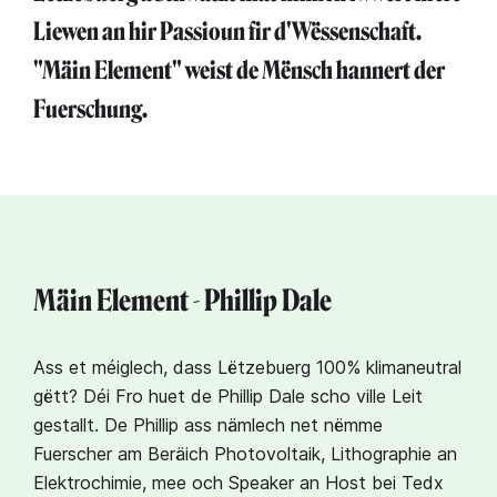
Liewen an hir Passioun fir d'Wëssenschaft.
"Mäin Element" weist de Mënsch hannert der
Fuerschung.
Mäin Element - Phillip Dale
Ass et méiglech, dass Lëtzebuerg 100% klimaneutral
gëtt? Déi Fro huet de Phillip Dale scho ville Leit
gestallt. De Phillip ass nämlech net nëmme
Fuerscher am Beräich Photovoltaik, Lithographie an
Elektrochimie, mee och Speaker an Host bei Tedx