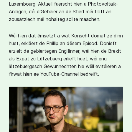
Luxembourg. Aktuell fuerscht hien u Photovoltaik-
Anlagen, déi d'Gebaier an de Stied méi flott an
zousätzlech méi nohalteg sollte maachen.
Wéi hien dat ëmsetzt a wat Konscht domat ze dinn
huet, erkläert de Phillip an dësem Episod. Donieft
erzielt de gebiertegen Englänner, wéi hien de Brexit
als Expat zu Lëtzebuerg erlieft huet, wéi eng
lëtzebuergesch Gewunnechten hie wëll evitéieren a
firwat hien ee YouTube-Channel bedreift.