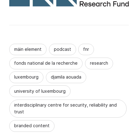
mäin element
podcast
fnr
fonds national de la recherche
research
luxembourg
djamila aouada
university of luxembourg
interdisciplinary centre for security, reliability and
trust
branded content