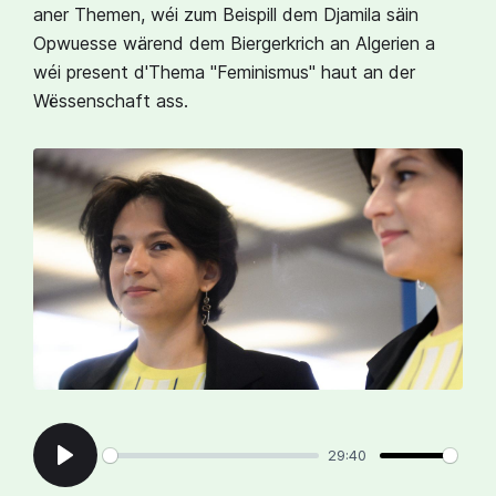
aner Themen, wéi zum Beispill dem Djamila säin
Opwuesse wärend dem Biergerkrich an Algerien a
wéi present d'Thema "Feminismus" haut an der
Wëssenschaft ass.
29:40
Play