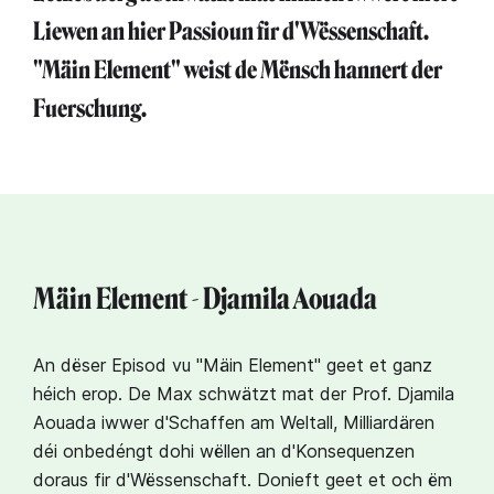
Liewen an hier Passioun fir d'Wëssenschaft.
"Mäin Element" weist de Mënsch hannert der
Fuerschung.
Mäin Element - Djamila Aouada
An dëser Episod vu "Mäin Element" geet et ganz
héich erop. De Max schwätzt mat der Prof. Djamila
Aouada iwwer d'Schaffen am Weltall, Milliardären
déi onbedéngt dohi wëllen an d'Konsequenzen
doraus fir d'Wëssenschaft. Donieft geet et och ëm