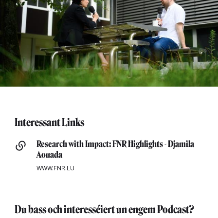
Interessant Links
Research with Impact: FNR Highlights - Djamila
Aouada
WWW.FNR.LU
Du bass och interesséiert un engem Podcast?