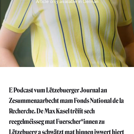
Article only available in German
E Podcast vum Lëtzebuerger Journal an
Zesummenaarbecht mam Fonds National de la
Recherche. De Max Kasel trëfft sech
reegelméisseg mat Fuerscher*innen zu
Lëtzebuerg a schwätzt mat hinnen iwwert hiert