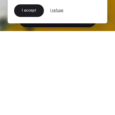
I accept
I refuse
EN