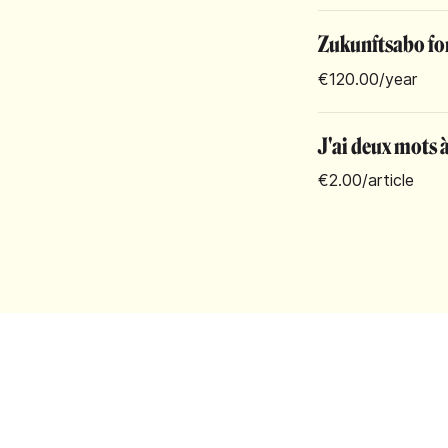
Zukunftsabo for
€120.00
/year
J'ai deux mots à
€2.00
/article