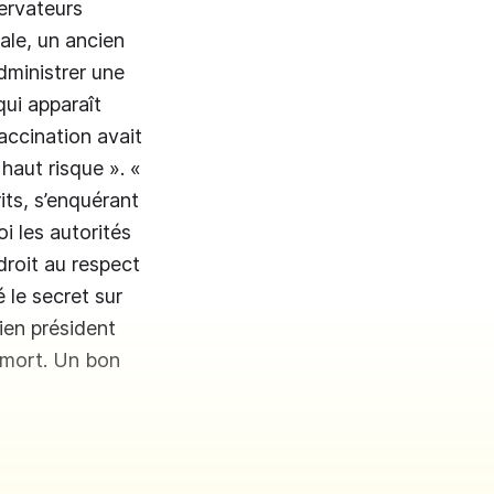
servateurs
ale, un ancien
administrer une
qui apparaît
accination avait
haut risque ». «
its, s’enquérant
i les autorités
droit au respect
 le secret sur
ien président
e mort. Un bon