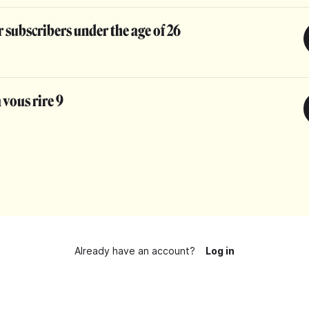
 subscribers under the age of 26
 vous rire 9
Already have an account?
Log in