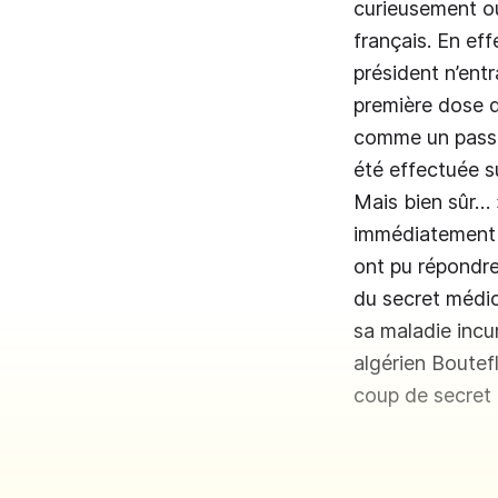
curieusement ou
français. En ef
président n’entr
première dose d
comme un passe-
été effectuée su
Mais bien sûr… 
immédiatement d
ont pu répondre
du secret médica
sa maladie incu
algérien Boutefl
coup de secret 