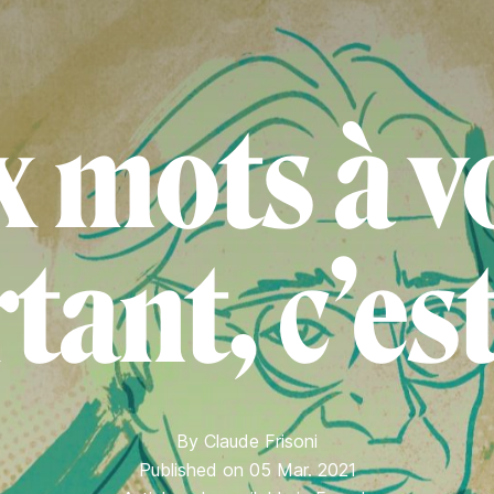
x mots à vo
tant, c’est
By
Claude Frisoni
Published on 05 Mar. 2021