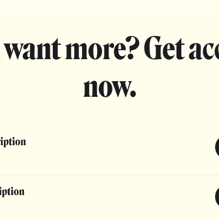
 want more? Get ac
now.
ription
iption