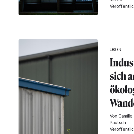
Veröffentlic
LESEN
Indust
sich a
ökolo
Wande
Von Camille 
Pautsch
Veröffentli