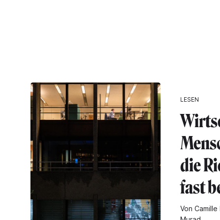
LESEN
Wirts
Mensc
die Ri
fast 
Von Camille 
Murad