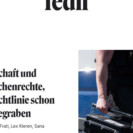
"fedil"
chaft und
henrechte,
chtlinie schon
begraben
Frati, Lex Kleren, Sana