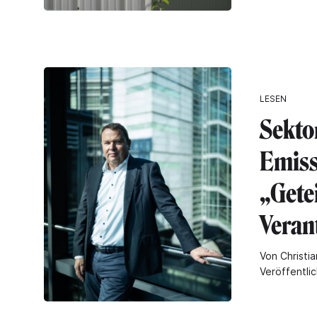
LESEN
Sektor
Emiss
„Getei
Veran
Von Christia
Veröffentli