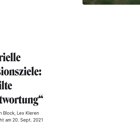
ielle
ionsziele:
lte
twortung“
n Block, Lex Kleren
cht am 20. Sept. 2021