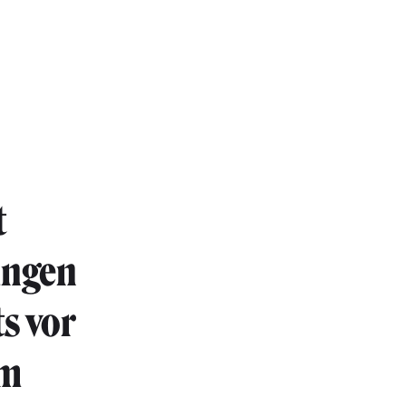
t
ungen
ts vor
em