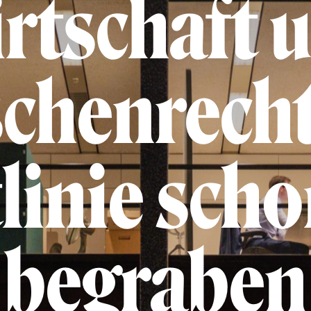
rtschaft 
chenrechte
linie scho
begraben