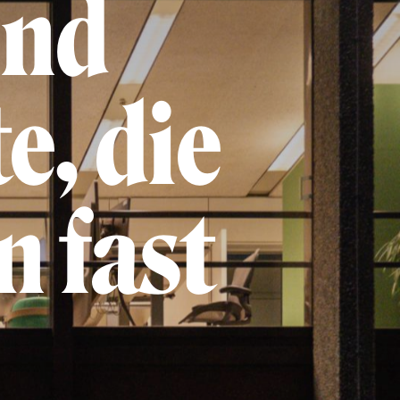
und
, die
n fast