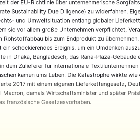
zeit der EU-Richtlinie über unternehmerische Sorgfalts
te Sustainability Due Diligence) zu widerfahren. Eigen
hts- und Umweltsituation entlang globaler Lieferkett
em sie vor allem große Unternehmen verpflichtet, Ver
 Rohstoffabbau bis zum Endprodukt zu übernehmen. 
t ein schockierendes Ereignis, um ein Umdenken auszu
zte in Dhaka, Bangladesch, das Rana-Plaza-Gebäude ei
in dem Zulieferer für internationale Textilunternehmen
schen kamen ums Leben. Die Katastrophe wirkte wie e
ierte 2017 mit einem eigenen Lieferkettengesetz, Deu
 Macron, damals Wirtschaftsminister und später Präsi
das französische Gesetzesvorhaben.