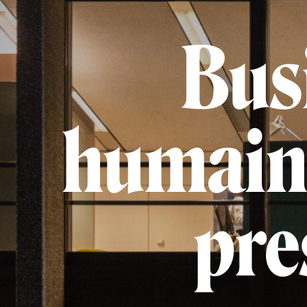
Busi
humains
pre