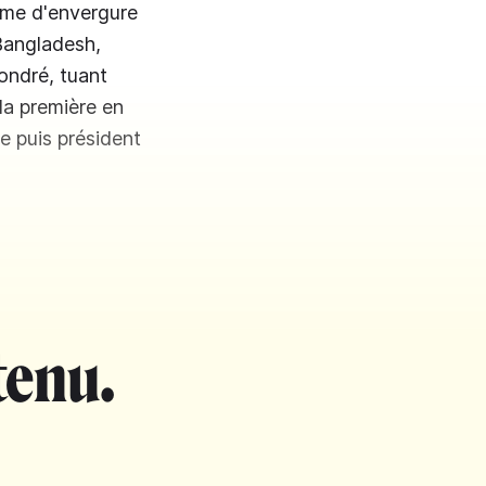
rame d'envergure
 Bangladesh,
fondré, tuant
 la première en
e puis président
tenu.