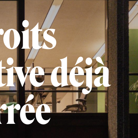
roits
ive déjà
rrée