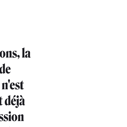
ons, la
 de
n'est
t déjà
ession