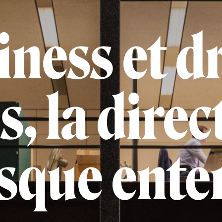
ness et d
, la direct
sque ente