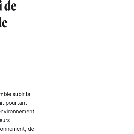
i de
de
mble subir la
it pourtant
'environnement
leurs
isionnement, de