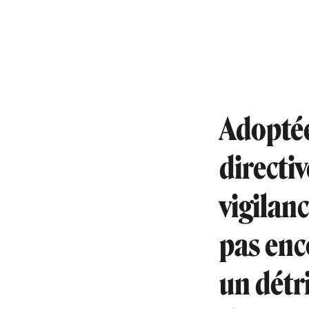
Adoptée
directi
vigilan
pas enc
un détr