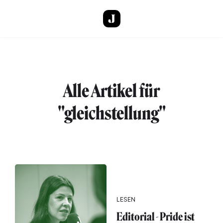
Direkt zum Inhalt
Alle Artikel für
"gleichstellung"
LESEN
Editorial - Pride ist