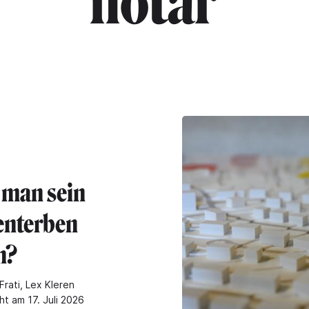
"notar"
e man sein
enterben
n?
Frati, Lex Kleren
ht am 17. Juli 2026