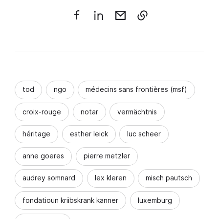
tod
ngo
médecins sans frontières (msf)
croix-rouge
notar
vermächtnis
héritage
esther leick
luc scheer
anne goeres
pierre metzler
audrey somnard
lex kleren
misch pautsch
fondatioun kriibskrank kanner
luxemburg