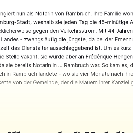
fungiert nun als Notarin von Rambruch. Ihre Familie wo
mburg-Stadt, weshalb sie jeden Tag die 45-minütige A
cklicherweise gegen den Verkehrsstrom. Mit 44 Jahren
 Landes - zwangsläufig die jüngste, da bei der Ernenn
eit das Dienstalter ausschlaggebend ist. Um es kurz 
e Stelle vakant, sie wurde aber an Frédérique Hengen
da sie bereits Notarin in … Rambruch war. So kam es, d
lich in Rambruch landete - wo sie vier Monate nach ihr
akette von der Gemeinde, der die Mauern ihrer Kanzlei g