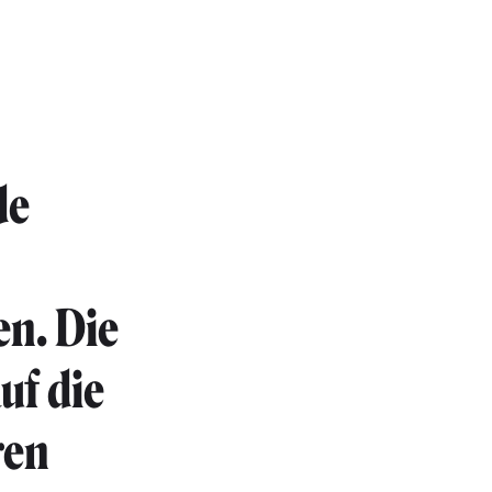
de
en. Die
uf die
ren