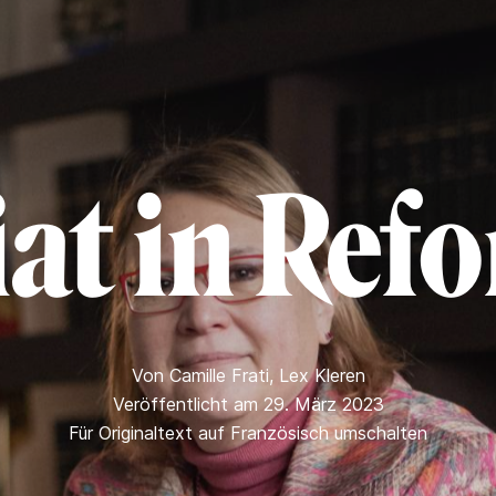
iat in Ref
Von
Camille Frati
,
Lex Kleren
Veröffentlicht am 29. März 2023
Für Originaltext auf Französisch umschalten