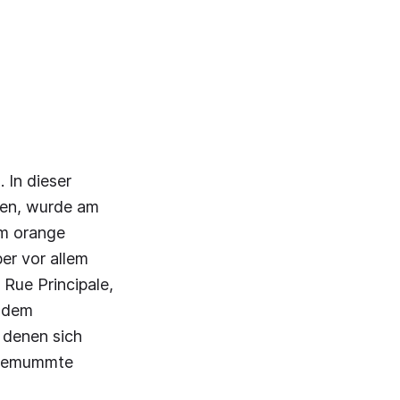
 In dieser
gen, wurde am
em orange
er vor allem
Rue Principale,
r dem
 denen sich
ingemummte