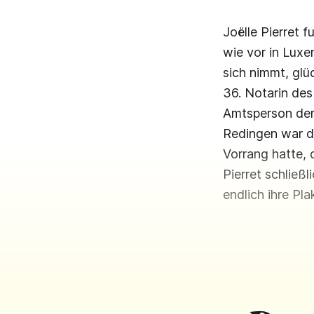
Joëlle Pierret 
wie vor in Luxe
sich nimmt, glü
36. Notarin des
Amtsperson derz
Redingen war di
Vorrang hatte, 
Pierret schließ
endlich ihre Pl