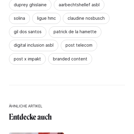
duprey ghislaine
aarbechtshellef asbl
solina
ligue hmc
claudine nosbusch
gil dos santos
patrick de la hamette
digital inclusion asbl
post telecom
post x impakt
branded content
ÄHNLICHE ARTIKEL
Entdecke auch