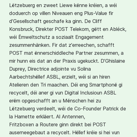
Lëtzebuerg en zweet Liewe kënne kréien, a wéi
doduerch op villen Niveauen eng Plus-Value fir
d’Gesellschaft geschafe ka ginn. De Cliff
Konsbruck, Direkter POST Telekom, gëtt en Abléck,
wéi Ëmweltschutz a soziaalt Engagement
zesummenhänken. Fir dat z'erreechen, schafft
POST mat ënnerschiddleche Partner zesummen, a
mir hunn eis dat an der Praxis ugekuckt. D’Ghislaine
Duprey, Directrice adjointe vu Solina
Aarbechtshëllef ASBL, erzielt, wéi si an hiren
Atelieren den Tri maachen. Déi eng Smartphonë gi
recycelt, déi aner gi vun Digital Inclusioun ASBL
erëm opgeschafft an u Mënschen hei zu
Lëtzebuerg verdeelt, wéi de Co-Founder Patrick de
la Hamette erkläert. Al Antennen,
Fritzboxen a Routere ginn direkt bei POST
auserneegebaut a recycelt. Hëllef kréie si hei vun