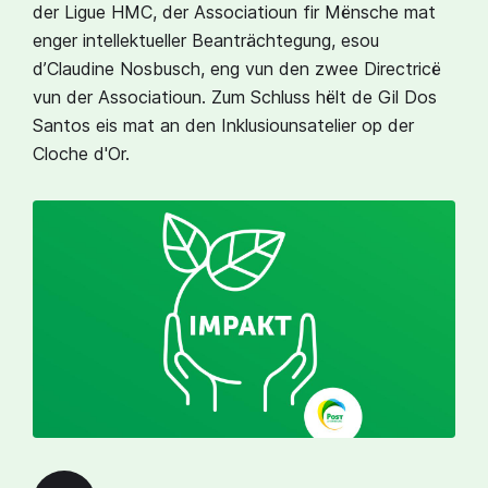
der Ligue HMC, der Associatioun fir Mënsche mat
enger intellektueller Beanträchtegung, esou
d’Claudine Nosbusch, eng vun den zwee Directricë
vun der Associatioun. Zum Schluss hëlt de Gil Dos
Santos eis mat an den Inklusiounsatelier op der
Cloche d'Or.