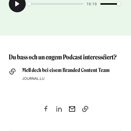
16:19
Play
Du bass och un engem Podcast interesséiert?
Mell dech bei eisem Branded Content Team
JOURNAL.LU