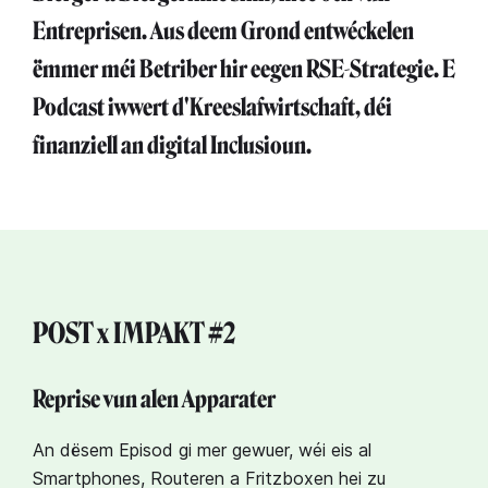
Entreprisen. Aus deem Grond entwéckelen
ëmmer méi Betriber hir eegen RSE-Strategie. E
Podcast iwwert d'Kreeslafwirtschaft, déi
finanziell an digital Inclusioun.
POST x IMPAKT #2
Reprise vun alen Apparater
An dësem Episod gi mer gewuer, wéi eis al
Smartphones, Routeren a Fritzboxen hei zu