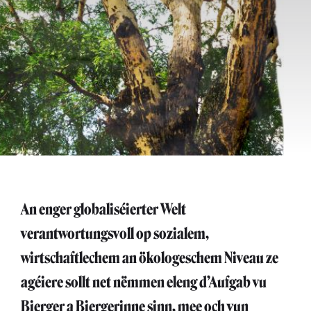
An enger globaliséierter Welt
verantwortungsvoll op sozialem,
wirtschaftlechem an ökologeschem Niveau ze
agéiere sollt net nëmmen eleng d’Aufgab vu
Bierger a Biergerinne sinn, mee och vun