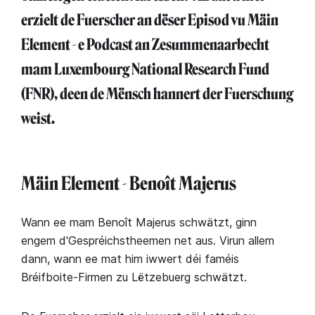
erzielt de Fuerscher an dëser Episod vu Mäin
Element - e Podcast an Zesummenaarbecht
mam Luxembourg National Research Fund
(FNR), deen de Mënsch hannert der Fuerschung
weist.
Mäin Element - Benoît Majerus
Wann ee mam Benoît Majerus schwätzt, ginn
engem d'Gespréichstheemen net aus. Virun allem
dann, wann ee mat him iwwert déi faméis
Bréifboite-Firmen zu Lëtzebuerg schwätzt.