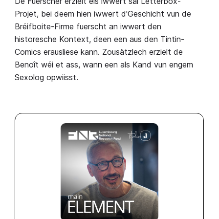
De Fuerscher erzielt eis iwwert säi Letterbox-
Projet, bei deem hien iwwert d'Geschicht vun de
Bréifboite-Firme fuerscht an iwwert den
historesche Kontext, deen een aus den Tintin-
Comics erausliese kann. Zousätzlech erzielt de
Benoît wéi et ass, wann een als Kand vun engem
Sexolog opwiisst.