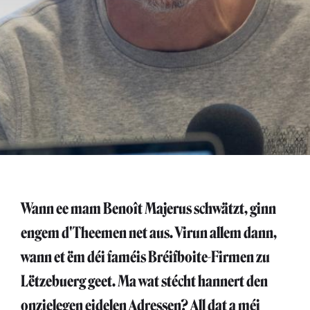
Wann ee mam Benoît Majerus schwätzt, ginn
engem d'Theemen net aus. Virun allem dann,
wann et ëm déi faméis Bréifboite-Firmen zu
Lëtzebuerg geet. Ma wat stécht hannert den
onzielegen eidelen Adressen? All dat a méi