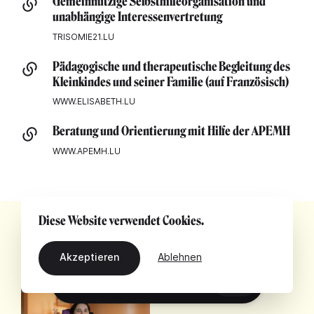
Gemeinnützige Selbsthilfeorganisation und
unabhängige Interessenvertretung
TRISOMIE21.LU
Pädagogische und therapeutische Begleitung des
Kleinkindes und seiner Familie (auf Französisch)
WWW.ELISABETH.LU
Beratung und Orientierung mit Hilfe der APEMH
WWW.APEMH.LU
Diese Website verwendet Cookies.
Akzeptieren
Ablehnen
DE
LESEN