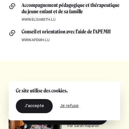
Accompagnement pédagogique et thérapeutique
du jeune enfant et de sa famille
WWW.ELISABETH.LU
Conseil et orientation avec l'aide de l'APEMH
WWW.APEMH.LU
Ce site utilise des cookies.
LIRE
J'accepte
Je refuse
Sortir de l'ombre
FR
Par Sarah Raparoli