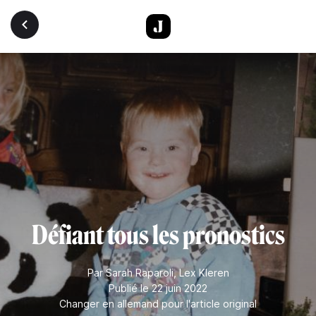
Aller au contenu principal
Défiant tous les pronostics
Par
Sarah Raparoli
,
Lex Kleren
Publié le 22 juin 2022
Changer en allemand pour l'article original