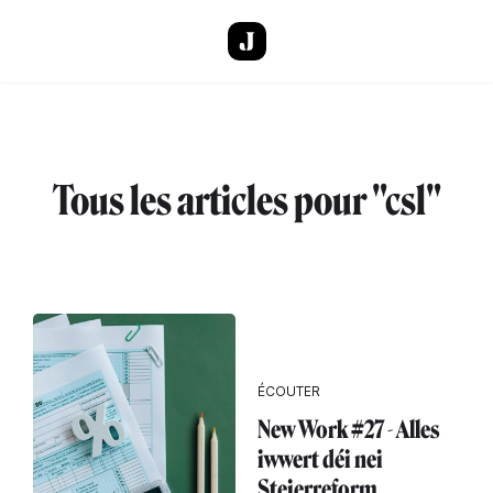
Aller au contenu principal
Tous les articles pour "csl"
ÉCOUTER
New Work #27 - Alles
iwwert déi nei
Steierreform