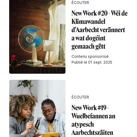
ÉCOUTER
New Work #20 - Wéi de
Klimawandel
d'Aarbecht verännert
a wat dogéint
gemaach gëtt
Contenu sponsorisé
Publié le 01 sept. 2025
ÉCOUTER
New Work #19 -
Wuelbefannen an
atypesch
Aarbechtszäiten