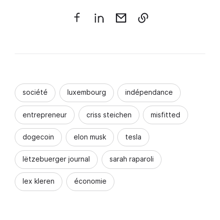
société
luxembourg
indépendance
entrepreneur
criss steichen
misfitted
dogecoin
elon musk
tesla
lëtzebuerger journal
sarah raparoli
lex kleren
économie