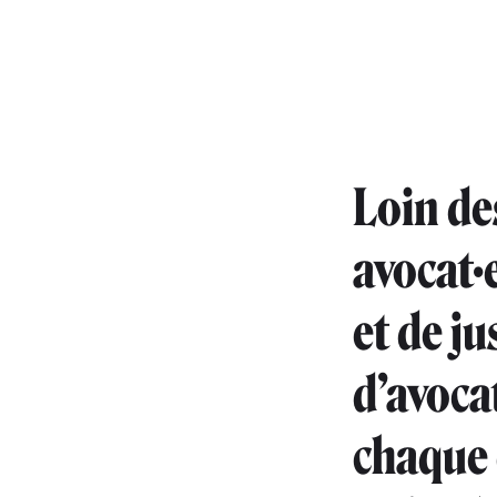
Loin de
avocat·
et de ju
d’avoca
chaque é