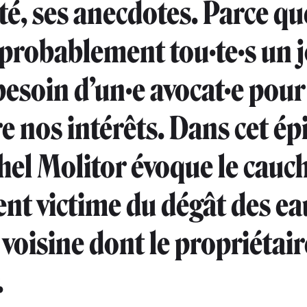
ité, ses anecdotes. Parce q
probablement tou·te·s un 
 besoin d’un·e avocat·e pour
e nos intérêts. Dans cet ép
el Molitor évoque le cau
ent victime du dégât des ea
voisine dont le propriétair
.