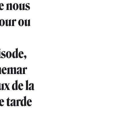
ue nous
jour ou
isode,
chemar
ux de la
e tarde