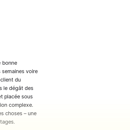
e bonne
s semaines voire
 client du
s le dégât des
et placée sous
sion complexe.
les choses – une
ntages.