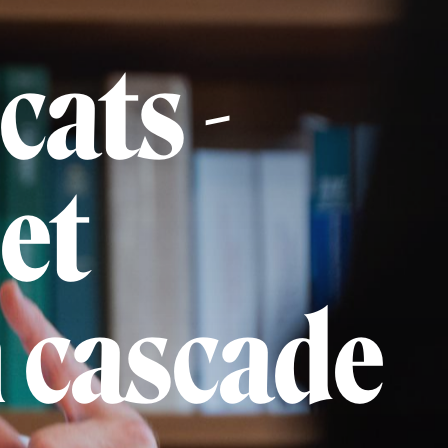
cats -
et
n cascade