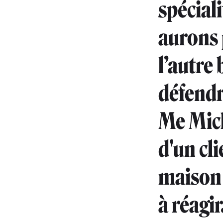
spécial
aurons 
l’autre
défendr
Me Mich
d'un cli
maison 
à réagir