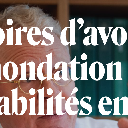
ires d’avo
nondation 
bilités e