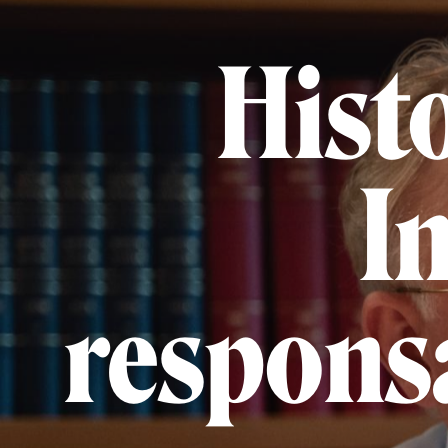
Histo
I
responsa