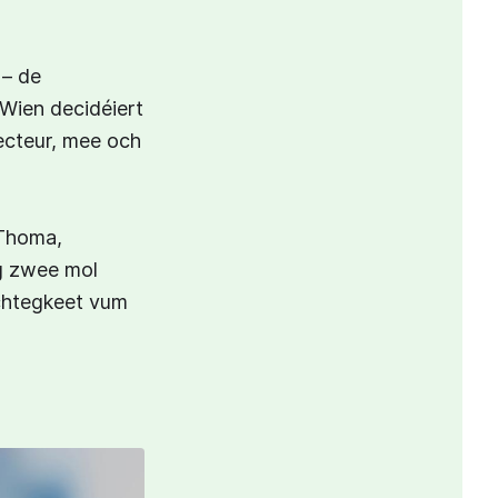
 – de
 Wien decidéiert
ecteur, mee och
 Thoma,
ng zwee mol
ichtegkeet vum