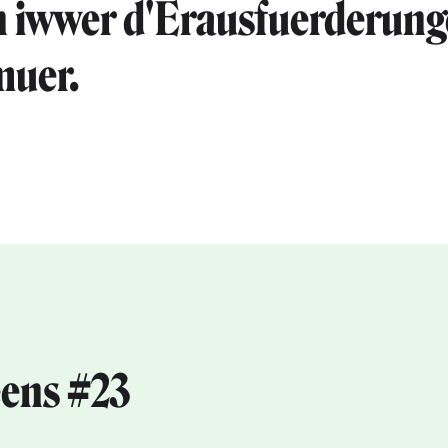
n iwwer d'Erausfuerderung
uer.⁣
ens #23