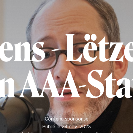
ens - Lëtz
in AAA-Sta
Contenu sponsorisé
Publié le 24 nov. 2023