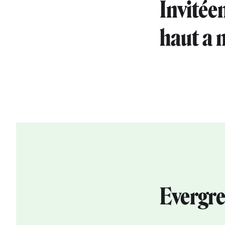
Invitée
haut a m
Evergre