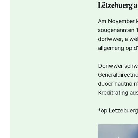
Lëtzebuerg a
Am November ko
sougenannten Tr
doriwwer, a wé
allgemeng op d
Doriwwer schwä
Generaldirectri
d'Joer hautno m
Kreditrating aus
*op Lëtzebuer