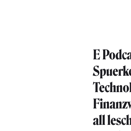
E Podc
Spuerke
Technol
Finanzw
all les