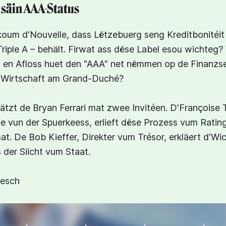
 säin AAA-Status
um d'Nouvelle, dass Lëtzebuerg seng Kreditbonitéit
iple A – behält. Firwat ass dëse Label esou wichteg?
i en Afloss huet den "AAA" net nëmmen op de Finanzs
'Wirtschaft am Grand-Duché?⁣
tzt de Bryan Ferrari mat zwee Invitéen. D'Françoise
ce vun der Spuerkeess, erlieft dëse Prozess vum Rati
at. De Bob Kieffer, Direkter vum Trésor, erkläert d'W
 der Siicht vum Staat.⁣
gesch