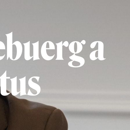
ebuerg a
tus