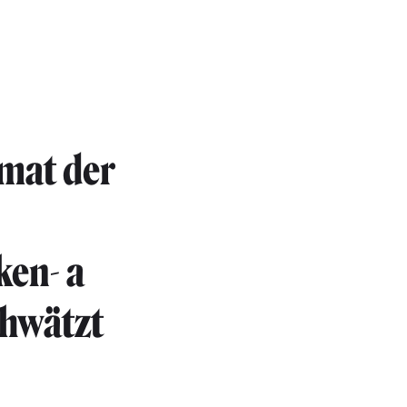
mat der
ken- a
chwätzt