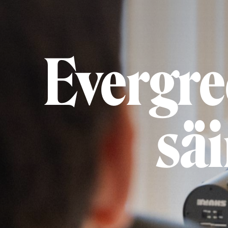
Evergre
sä