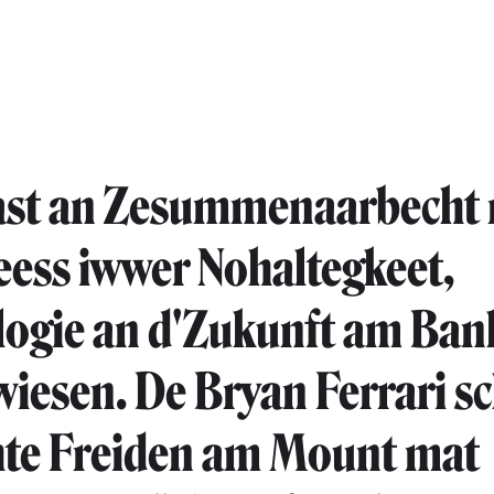
ast an Zesummenaarbecht 
ess iwwer Nohaltegkeet,
ogie an d'Zukunft am Ban
iesen. De Bryan Ferrari s
chte Freiden am Mount mat