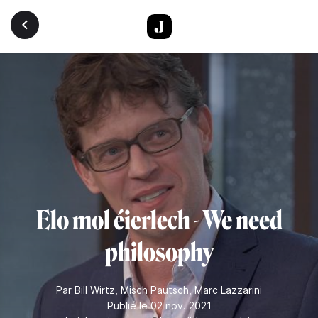
Aller au contenu principal
Elo mol éierlech - We need
philosophy
Par
Bill Wirtz
,
Misch Pautsch
,
Marc Lazzarini
Publié le 02 nov. 2021