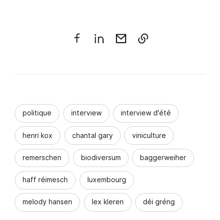
politique
interview
interview d'été
henri kox
chantal gary
viniculture
remerschen
biodiversum
baggerweiher
haff réimesch
luxembourg
melody hansen
lex kleren
déi gréng