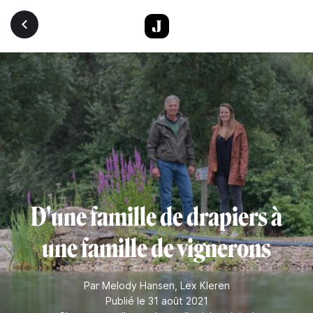
Aller au contenu principal
D'une famille de drapiers à
une famille de vignerons
Par
Melody Hansen
,
Lex Kleren
Publié le 31 août 2021