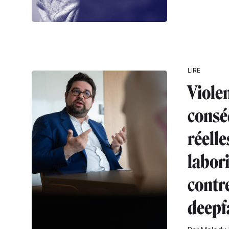
LIRE
Violen
consé
réelles
labor
contre
deepf