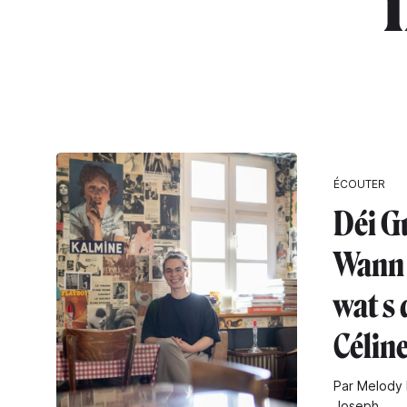
"
ÉCOUTER
Déi G
Wann 
wat s 
Célin
Par Melody 
Joseph