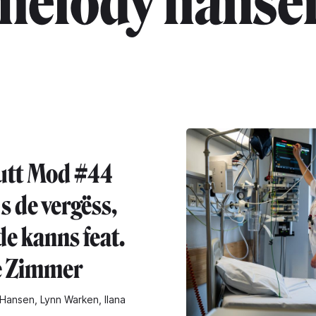
melody hanse
utt Mod #44
s de vergëss,
de kanns feat.
e Zimmer
Hansen, Lynn Warken, Ilana