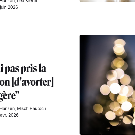
Hansen, Lex Kleren
 juin 2026
ai pas pris la
on [d'avorter]
égère"
Hansen, Misch Pautsch
 avr. 2026