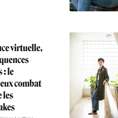
ce virtuelle,
quences
 : le
ieux combat
 les
akes