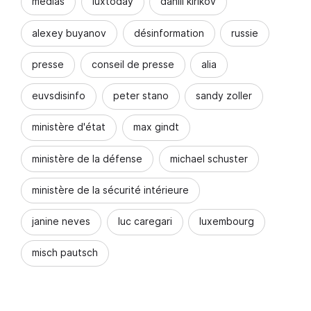
médias
luxtoday
daniil kirikov
alexey buyanov
désinformation
russie
presse
conseil de presse
alia
euvsdisinfo
peter stano
sandy zoller
ministère d'état
max gindt
ministère de la défense
michael schuster
ministère de la sécurité intérieure
janine neves
luc caregari
luxembourg
misch pautsch