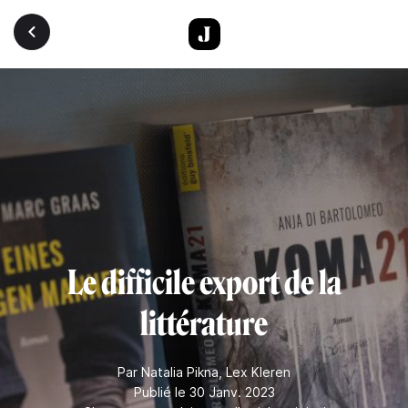
Aller au contenu principal
Le difficile export de la
littérature
Par
Natalia Pikna
,
Lex Kleren
Publié le 30 Janv. 2023