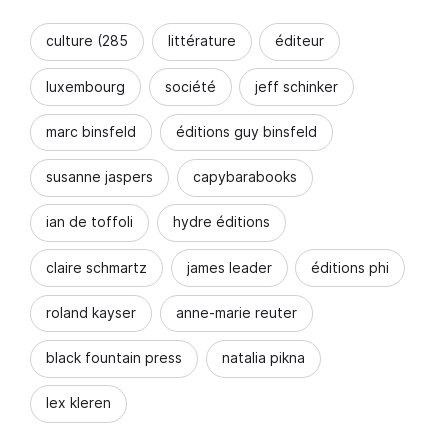
culture (285
littérature
éditeur
luxembourg
société
jeff schinker
marc binsfeld
éditions guy binsfeld
susanne jaspers
capybarabooks
ian de toffoli
hydre éditions
claire schmartz
james leader
éditions phi
roland kayser
anne-marie reuter
black fountain press
natalia pikna
lex kleren