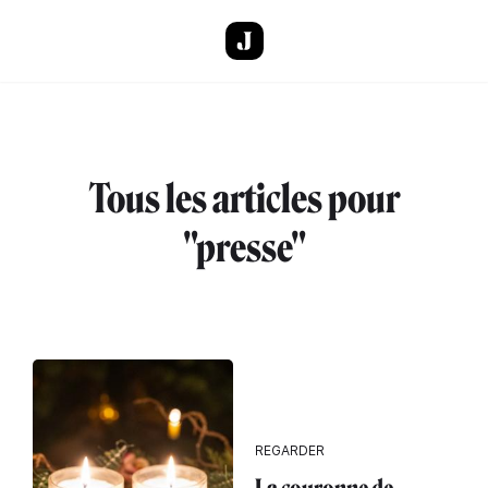
Aller au contenu principal
Tous les articles pour
"presse"
REGARDER