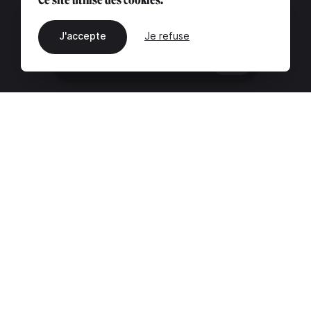
J'accepte
Je refuse
FR