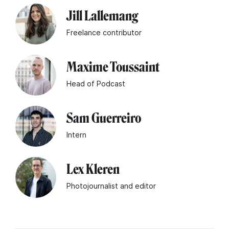
Jill Lallemang
Freelance contributor
Maxime Toussaint
Head of Podcast
Sam Guerreiro
Intern
Lex Kleren
Photojournalist and editor