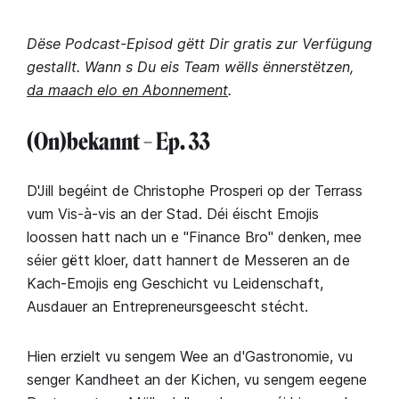
Dëse Podcast-Episod gëtt Dir gratis zur Verfügung
gestallt. Wann s Du eis Team wëlls ënnerstëtzen,
da maach elo en Abonnement
.
(On)bekannt – Ep. 33
D'Jill begéint de Christophe Prosperi op der Terrass
vum Vis-à-vis an der Stad. Déi éischt Emojis
loossen hatt nach un e "Finance Bro" denken, mee
séier gëtt kloer, datt hannert de Messeren an de
Kach-Emojis eng Geschicht vu Leidenschaft,
Ausdauer an Entrepreneursgeescht stécht.
Hien erzielt vu sengem Wee an d'Gastronomie, vu
senger Kandheet an der Kichen, vu sengem eegene