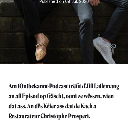
Published on 08 Jul. 2026
Am (On)bekannt-Podcast trëfft d'Jill Lallemang
an all Episod op Gäscht, ouni ze wëssen, wien
dat ass. An dës Kéier ass dat de Kach a
Restaurateur Christophe Prosperi.