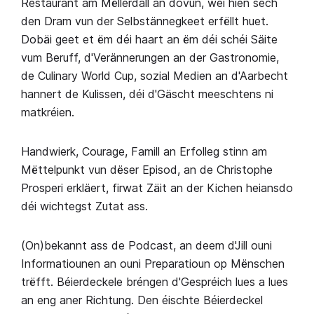
Restaurant am Mëllerdall an dovun, wéi hien sech
den Dram vun der Selbstännegkeet erfëllt huet.
Dobäi geet et ëm déi haart an ëm déi schéi Säite
vum Beruff, d'Verännerungen an der Gastronomie,
de Culinary World Cup, sozial Medien an d'Aarbecht
hannert de Kulissen, déi d'Gäscht meeschtens ni
matkréien.
Handwierk, Courage, Famill an Erfolleg stinn am
Mëttelpunkt vun dëser Episod, an de Christophe
Prosperi erkläert, firwat Zäit an der Kichen heiansdo
déi wichtegst Zutat ass.
(On)bekannt ass de Podcast, an deem d'Jill ouni
Informatiounen an ouni Preparatioun op Mënschen
trëfft. Béierdeckele bréngen d'Gespréich lues a lues
an eng aner Richtung. Den éischte Béierdeckel