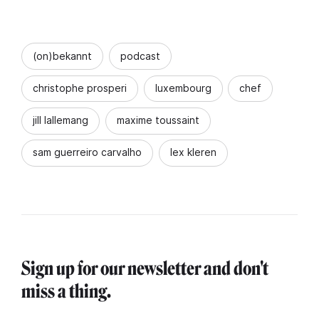
(on)bekannt
podcast
christophe prosperi
luxembourg
chef
jill lallemang
maxime toussaint
sam guerreiro carvalho
lex kleren
Sign up for our newsletter and don't
miss a thing.